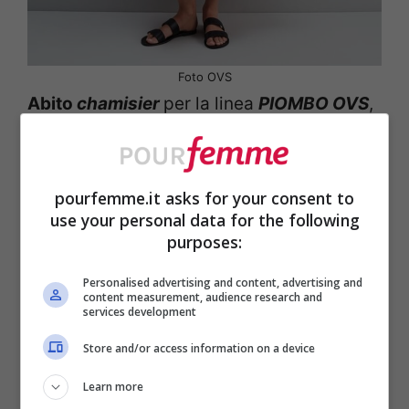
Foto OVS
Abito
chamisier
per la linea
PIOMBO OVS
,
in un meraviglioso punto di
rosa
, e con
balze. Pratico e grazioso come
pourfemme.it asks for your consent to
copricostume, si sposa benissimo con una
use your personal data for the following
delle
borse mare di tendenza
ed un paio di
purposes:
sandali granchio
.
Personalised advertising and content, advertising and
content measurement, audience research and
services development
Abiti lunghi per la spiaggia
Store and/or access information on a device
Learn more