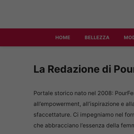
Vai
al
contenuto
HOME
BELLEZZA
MO
La Redazione di Po
Portale storico nato nel 2008: Pour
all’empowerment, all’ispirazione e all
sfaccettature. Ci impegniamo nel forni
che abbracciano l’essenza della femmin