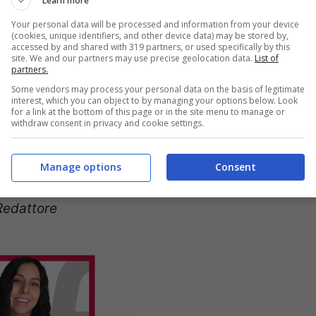
Learn more
ersità di Pisa. Lavoro dal 2003 come
Your personal data will be processed and information from your device
(cookies, unique identifiers, and other device data) may be stored by,
SEO per numerose testate online.
accessed by and shared with 319 partners, or used specifically by this
site. We and our partners may use precise geolocation data.
List of
partners.
LINKEDIN
Some vendors may process your personal data on the basis of legitimate
interest, which you can object to by managing your options below. Look
for a link at the bottom of this page or in the site menu to manage or
withdraw consent in privacy and cookie settings.
ra Ricchiuti
Manage options
Consent
Redattore