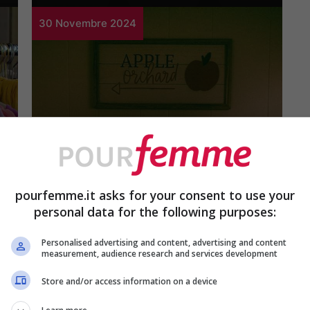
30 Novembre 2024
Lifestyle
Decorazioni di
pourfemme.it asks for your consent to use your
Halloween per la casa:
personal data for the following purposes:
10 idee originali da
Personalised advertising and content, advertising and content
measurement, audience research and services development
acquistare online
Store and/or access information on a device