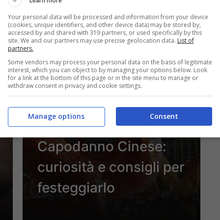
Learn more
28 Novembre 2024
Your personal data will be processed and information from your device
(cookies, unique identifiers, and other device data) may be stored by,
accessed by and shared with 319 partners, or used specifically by this
site. We and our partners may use precise geolocation data.
List of
partners.
Some vendors may process your personal data on the basis of legitimate
interest, which you can object to by managing your options below. Look
for a link at the bottom of this page or in the site menu to manage or
withdraw consent in privacy and cookie settings.
Manage options
Consent
Attualità
Capodanno Cinese:
curiosità e consigli per
festeggiarlo