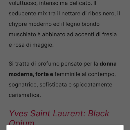
voluttuoso, intenso ma delicato. Il
seducente mix tra il nettare di ribes nero, il
chypre moderno ed il legno biondo
muschiato è abbinato ad accenti di fresia
e rosa di maggio.
Si tratta di profumo pensato per la
donna
moderna, forte e
femminile al contempo,
sognatrice, sofisticata e spiccatamente
carismatica.
Yves Saint Laurent: Black
Opium