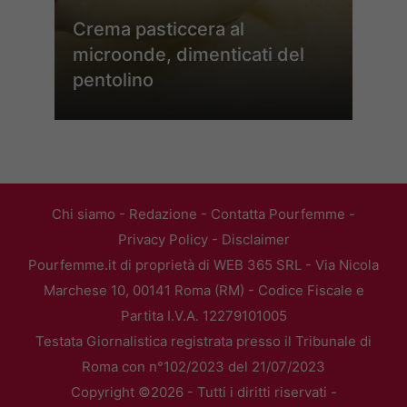
Crema pasticcera al
microonde, dimenticati del
pentolino
Chi siamo
-
Redazione
-
Contatta Pourfemme
-
Privacy Policy
-
Disclaimer
Pourfemme.it di proprietà di WEB 365 SRL - Via Nicola
Marchese 10, 00141 Roma (RM) - Codice Fiscale e
Partita I.V.A. 12279101005
Testata Giornalistica registrata presso il Tribunale di
Roma con n°102/2023 del 21/07/2023
Copyright ©2026 - Tutti i diritti riservati -