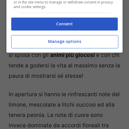
or in the site menu to manage or withdraw consent in privacy
Yves Saint Laurent Elle
, una fragranza
and cookie settings.
armoniosa e piacevolmente
frizzante
che
Consent
promette di regalare buon umore.
Manage options
Concepita per ragazze giovani e moderne,
si sposa con gli
animi più giocosi
e con chi
tende a godersi la vita al massimo senza la
paura di mostrarsi sé stesse!
In apertura si hanno le rinfrescanti note del
limone, mescolate a litchi succosi ed alla
tenera peonia. Le note di cuore sono
invece dominate da accordi floreali tra