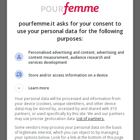
Definito irresistibile e audace, il
conosciutissimo
Black Opium
di
Yves
pourfemme.it asks for your consent to
use your personal data for the following
Saint Laurent
incarna uno
spirito giovane
purposes:
e ardito
, adatto ad una donna
Personalised advertising and content, advertising and
potente, impertinente e sicura di sé.
content measurement, audience research and
services development
Si tratta di una fragranza decisa ed
Store and/or access information on a device
energizzante, oramai da anni un autentico
Learn more
evergreen
. Impossibile sbagliare!
Your personal data will be processed and information from
your device (cookies, unique identifiers, and other device
data) may be stored by, accessed by and shared with 319
partners, or used specifically by this site. We and our partners
Yves Saint Laurent: Elle
may use precise geolocation data.
List of partners.
Some vendors may process your personal data on the basis
of legitimate interest, which you can object to by managing
Veniamo ora all’
Eau de parfum
da donna
your options below. Look for a link at the bottom of this page