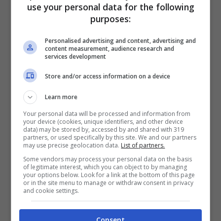
use your personal data for the following
purposes:
L’accordo di patchouli del profumo
originale si trasforma in una versione
Personalised advertising and content, advertising and
content measurement, audience research and
ancora più profonda e misteriosa che apre
services development
con un accordo di ananas succoso per
Store and/or access information on a device
lasciare poi il posto al cocco e ai fiori di
Learn more
tiarè. Un infuso di vaniglia Bourbon del
Your personal data will be processed and information from
your device (cookies, unique identifiers, and other device
Madagascar, patchouli e ambra chiudono
data) may be stored by, accessed by and shared with 319
partners, or used specifically by this site. We and our partners
questa fragranza super sensuale.
may use precise geolocation data.
List of partners.
Some vendors may process your personal data on the basis
of legitimate interest, which you can object to by managing
Tra le novità in casa Gucci c’è
Gucci Bloom
your options below. Look for a link at the bottom of this page
or in the site menu to manage or withdraw consent in privacy
and cookie settings.
Ambrosia di Fiori,
concepito dalla Maison
e creato dal maître parfumeur
Alberto
Consent