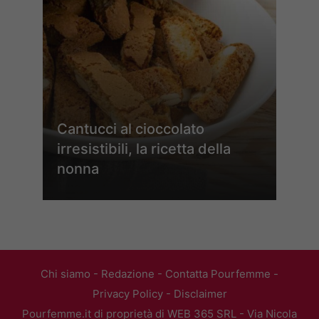
Cantucci al cioccolato
irresistibili, la ricetta della
nonna
Chi siamo
-
Redazione
-
Contatta Pourfemme
-
Privacy Policy
-
Disclaimer
Pourfemme.it di proprietà di WEB 365 SRL - Via Nicola