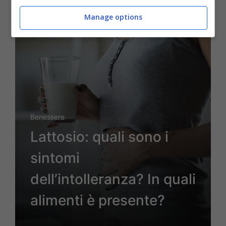
Manage options
28 Maggio 2022
Benessere
Lattosio: quali sono i
sintomi
dell’intolleranza? In quali
alimenti è presente?