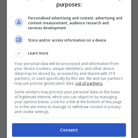
purposes:
10 Agosto 2022
Personalised advertising and content, advertising and
content measurement, audience research and
services development
Store and/or access information on a device
Learn more
Your personal data will be processed and information from
your device (cookies, unique identifiers, and other device
data) may be stored by, accessed by and shared with 319
partners, or used specifically by this site. We and our partners
may use precise geolocation data.
List of partners.
Benessere
Some vendors may process your personal data on the basis
Esercizi per addominali
of legitimate interest, which you can object to by managing
your options below. Look for a link at the bottom of this page
or in the site menu to manage or withdraw consent in privacy
da fare in casa senza
and cookie settings.
attrezzi
Consent