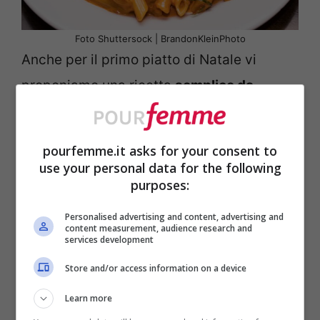
Foto Shuttersock | BrandonKleinPhoto
Anche per il primo piatto di Natale vi
proponiamo una ricetta
semplice da
preparare
e realizzabile in pochissimo
tempo! Parliamo delle
pennette in salsa
pourfemme.it asks for your consent to
rosa
, una portata che si presta
use your personal data for the following
purposes:
perfettamente per essere servita in tavola
durante le occasioni speciali, e quale
Personalised advertising and content, advertising and
content measurement, audience research and
occasione migliore se non il pranzo o la
services development
cena del 25 Dicembre? Questo piatto
Store and/or access information on a device
riscuote sempre grande successo con
Learn more
grandi e piccoli, ma potete comunque