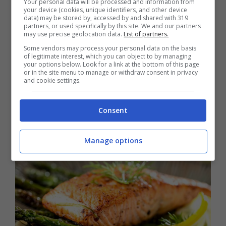
Your personal data will be processed and information from
your device (cookies, unique identifiers, and other device
prendere in considerazione delle
varianti
,
data) may be stored by, accessed by and shared with 319
partners, or used specifically by this site. We and our partners
sia cambiando il tipo di pasta, sia per chi
may use precise geolocation data.
List of partners.
Some vendors may process your personal data on the basis
non ama il salmone, sostituendolo con i
of legitimate interest, which you can object to by managing
your options below. Look for a link at the bottom of this page
gamberetti.
or in the site menu to manage or withdraw consent in privacy
and cookie settings.
Il secondo piatto: salmone al
Consent
forno light
Manage options