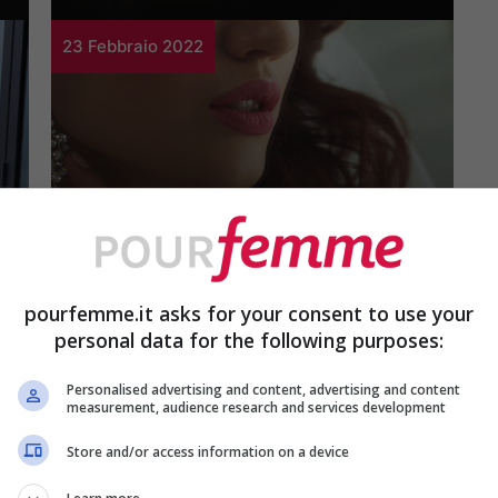
23 Febbraio 2022
Moda
pourfemme.it asks for your consent to use your
Il tocco chic per la
personal data for the following purposes:
sera sono questi
Personalised advertising and content, advertising and content
measurement, audience research and services development
orecchini
Store and/or access information on a device