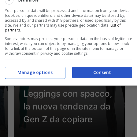
Learn more
Your personal data will be processed and information from your device
22 Febbraio 2022
(cookies, unique identifiers, and other device data) may be stored by,
accessed by and shared with 319 partners, or used specifically by this
site. We and our partners may use precise geolocation data.
List of
partners.
Some vendors may process your personal data on the basis of legitimate
interest, which you can object to by managing your options below. Look
for a link at the bottom of this page or in the site menu to manage or
withdraw consent in privacy and cookie settings.
Manage options
Consent
Moda
Leggings con spacco,
la nuova tendenza da
Gen Z da copiare