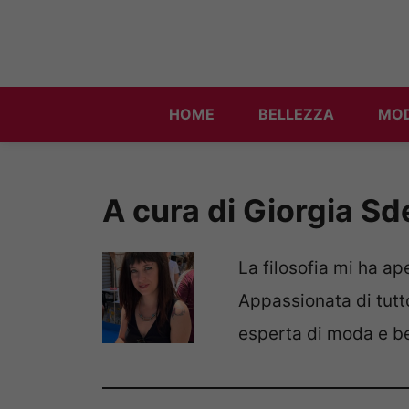
Vai
al
contenuto
HOME
BELLEZZA
MO
A cura di Giorgia Sd
La filosofia mi ha ap
Appassionata di tutt
esperta di moda e be