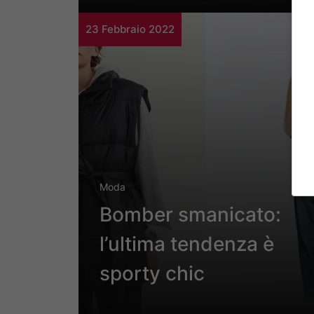
23 Febbraio 2022
Moda
Bomber smanicato:
l’ultima tendenza è
sporty chic