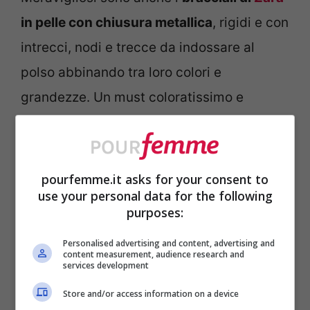
in pelle con chiusura metallica
, rigidi e con
intrecci, nodi e trecce da indossare al
polso abbinando tra loro colori e
grandezze. Un must coloratissimo e
davvero originale perfetto per dare a un
look casual con
minigonna
quel pizzico di
carattere in più!
pourfemme.it asks for your consent to
use your personal data for the following
purposes:
Personalised advertising and content, advertising and
content measurement, audience research and
services development
Store and/or access information on a device