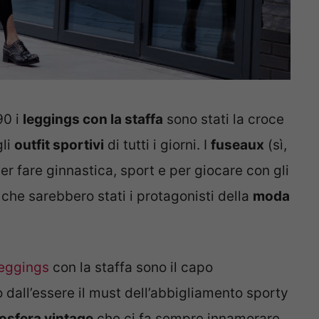
90 i
leggings con la staffa
sono stati la croce
gli
outfit sportivi
di tutti i giorni. I
fuseaux
(sì,
r fare ginnastica, sport e per giocare con gli
che sarebbero stati i protagonisti della
moda
leggings
con la staffa sono il capo
 dall’essere il must dell’abbigliamento sporty
osfera vintage
che ci fa sempre innamorare