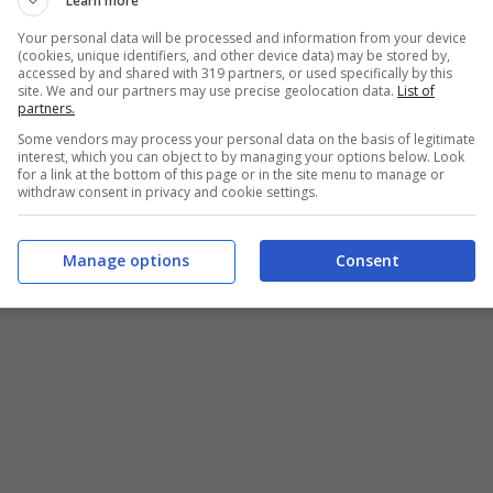
Learn more
Your personal data will be processed and information from your device
(cookies, unique identifiers, and other device data) may be stored by,
accessed by and shared with 319 partners, or used specifically by this
site. We and our partners may use precise geolocation data.
List of
partners.
Some vendors may process your personal data on the basis of legitimate
interest, which you can object to by managing your options below. Look
for a link at the bottom of this page or in the site menu to manage or
, ma metterla in evidenza facendola passare
withdraw consent in privacy and cookie settings.
e vistosa.
Manage options
Consent