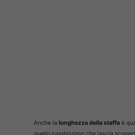
Anche la
lunghezza della staffa
è qua
quello lunghissimo che lascia scope