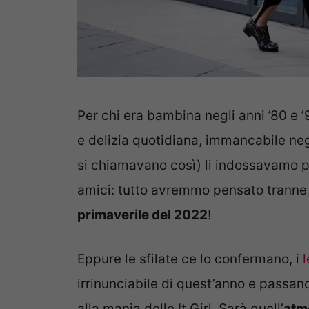
Per chi era bambina negli anni ’80 e ’
e delizia quotidiana, immancabile ne
si chiamavano così) li indossavamo pe
amici: tutto avremmo pensato tranne 
primaverile del 2022
!
Eppure le sfilate ce lo confermano, i
irrinunciabile di quest’anno e passano
alla mania delle It Girl. Sarà quell’
atm