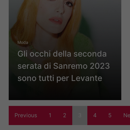
Moda
Gli occhi della seconda
serata di Sanremo 2023
sono tutti per Levante
Previous
1
2
3
4
5
Ne