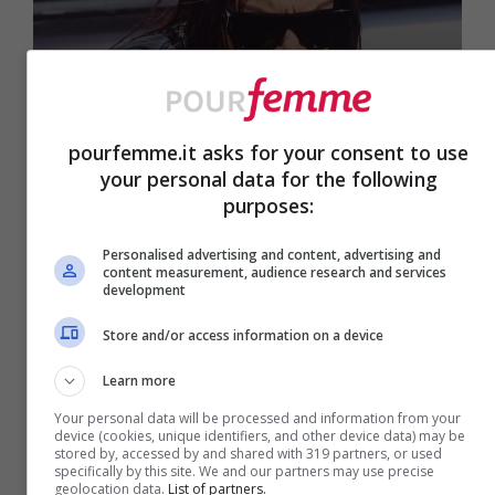
pourfemme.it asks for your consent to use
Moda
your personal data for the following
Sanremo 2023: Elodie
purposes:
sexy e rock conquista il
Personalised advertising and content, advertising and
content measurement, audience research and services
podio dell’abito più cool
development
Store and/or access information on a device
Learn more
11 Febbraio 2023
Your personal data will be processed and information from your
device (cookies, unique identifiers, and other device data) may be
stored by, accessed by and shared with 319 partners, or used
specifically by this site. We and our partners may use precise
geolocation data.
List of partners.