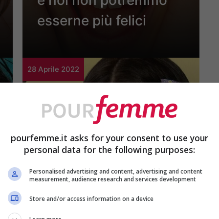
e noi non potremmo
esserne più felici
28 Aprile 2022
pourfemme.it asks for your consent to use your
personal data for the following purposes:
Bellezza
Personalised advertising and content, advertising and content
Lavender Mania: ecco
measurement, audience research and services development
le idee più glamour
Store and/or access information on a device