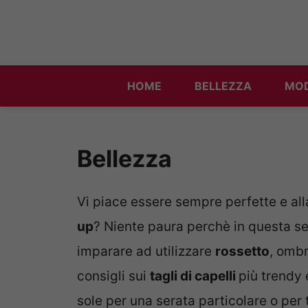
Vai
al
contenuto
HOME
BELLEZZA
MO
Bellezza
Vi piace essere sempre perfette e al
up
? Niente paura perchè in questa se
imparare ad utilizzare
rossetto
, ombr
consigli sui
tagli di capelli
più trendy 
sole per una serata particolare o per tu