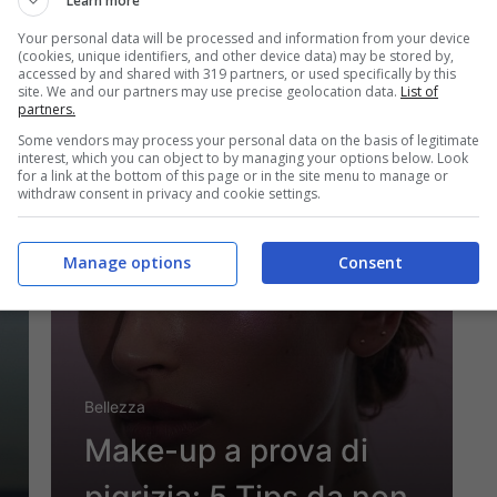
per le tue unghie color
Learn more
lavanda
Your personal data will be processed and information from your device
(cookies, unique identifiers, and other device data) may be stored by,
accessed by and shared with 319 partners, or used specifically by this
site. We and our partners may use precise geolocation data.
List of
partners.
Some vendors may process your personal data on the basis of legitimate
26 Aprile 2022
interest, which you can object to by managing your options below. Look
for a link at the bottom of this page or in the site menu to manage or
withdraw consent in privacy and cookie settings.
Manage options
Consent
Bellezza
Make-up a prova di