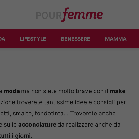
DA
LIFESTYLE
BENESSERE
MAMMA
la
moda
ma non siete molto brave con il
make
zione troverete tantissime idee e consigli per
etti, smalto, fondotinta… Troverete anche
e sulle
acconciature
da realizzare anche da
tti i giorni.