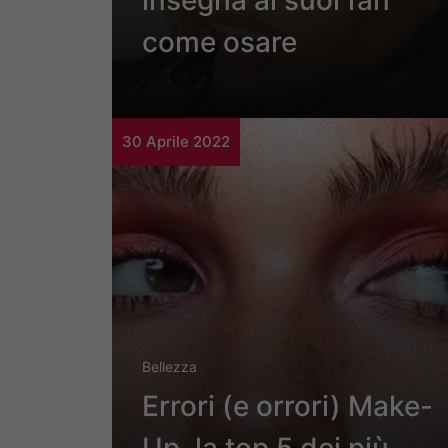
insegna ai suoi fan
come osare
30 Aprile 2022
Bellezza
Errori (e orrori) Make-