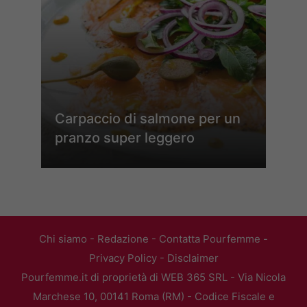
Carpaccio di salmone per un
pranzo super leggero
Chi siamo
-
Redazione
-
Contatta Pourfemme
-
Privacy Policy
-
Disclaimer
Pourfemme.it di proprietà di WEB 365 SRL - Via Nicola
Marchese 10, 00141 Roma (RM) - Codice Fiscale e