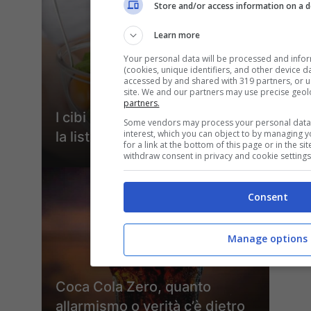
Store and/or access information on a d
Learn more
Your personal data will be processed and info
(cookies, unique identifiers, and other device d
accessed by and shared with 319 partners, or us
site. We and our partners may use precise geol
partners.
I cibi che la placenta non filtra,
Some vendors may process your personal data o
interest, which you can object to by managing 
la lista nera della gravidanza
for a link at the bottom of this page or in the 
withdraw consent in privacy and cookie settings
Consent
Manage options
Coca Cola Zero, quanto
allarmismo o verità c’è dietro