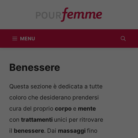
Vai
al
contenuto
MENU
Benessere
Questa sezione è dedicata a tutte
coloro che desiderano prendersi
cura del proprio
corpo
e
mente
con
trattamenti
unici per ritrovare
il
benessere
. Dai
massaggi
fino