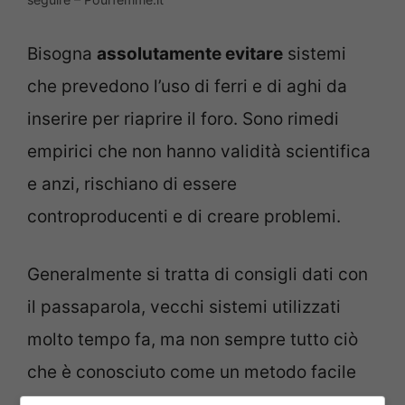
Bisogna
assolutamente evitare
sistemi
che prevedono l’uso di ferri e di aghi da
inserire per riaprire il foro. Sono rimedi
empirici che non hanno validità scientifica
e anzi, rischiano di essere
controproducenti e di creare problemi.
Generalmente si tratta di consigli dati con
il passaparola, vecchi sistemi utilizzati
molto tempo fa, ma non sempre tutto ciò
che è conosciuto come un metodo facile
da applicare in casa con le proprie mani è