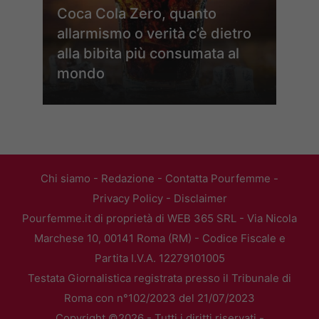
Coca Cola Zero, quanto
allarmismo o verità c’è dietro
alla bibita più consumata al
mondo
Chi siamo
-
Redazione
-
Contatta Pourfemme
-
Privacy Policy
-
Disclaimer
Pourfemme.it di proprietà di WEB 365 SRL - Via Nicola
Marchese 10, 00141 Roma (RM) - Codice Fiscale e
Partita I.V.A. 12279101005
Testata Giornalistica registrata presso il Tribunale di
Roma con n°102/2023 del 21/07/2023
Copyright ©2026 - Tutti i diritti riservati -