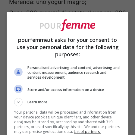
Merenda: uno yogurt magro;
Cena: 200 grammi di patate al vapore, 200
grammi di tranci di
salmone
cotti al forno
conditi con un cucchiaio di semi di lino,
pourfemme.it asks for your consent to
200 grammi di insalata, 50 grammi di pane
use your personal data for the following
purposes:
integrale.
Personalised advertising and content, advertising and
content measurement, audience research and
Mercoledì
services development
Colazione: una tazza di tè verde con tre
Store and/or access information on a device
fette biscottate;
Learn more
Spuntino: tre albicocche;
Your personal data will be processed and information from
your device (cookies, unique identifiers, and other device
Pranzo: 60 grammi di pasta integrale
data) may be stored by, accessed by and shared with 319
partners, or used specifically by this site. We and our partners
condita con pomodoro fresco e filetti di
may use precise geolocation data.
List of partners.