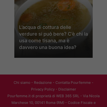
L’acqua di cottura delle
verdure si può bere? C’è chi la
usa come tisana, ma è
davvero una buona idea?
Chi siamo
-
Redazione
-
Contatta Pourfemme
-
Privacy Policy
-
Disclaimer
Pourfemme.it di proprietà di WEB 365 SRL - Via Nicola
Marchese 10, 00141 Roma (RM) - Codice Fiscale e