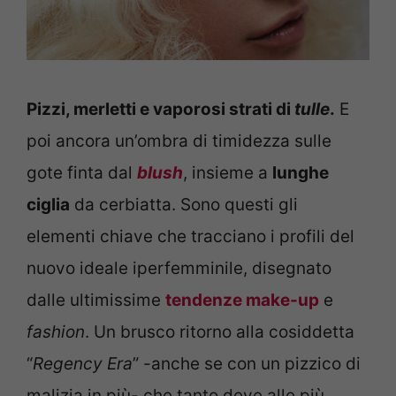
Pizzi, merletti e vaporosi strati di
tulle
.
E
poi ancora un’ombra di timidezza sulle
gote finta dal
blush
, insieme a
lunghe
ciglia
da cerbiatta. Sono questi gli
elementi chiave che tracciano i profili del
nuovo ideale iperfemminile, disegnato
dalle ultimissime
tendenze make-up
e
fashion
. Un brusco ritorno alla cosiddetta
“
Regency Era
” -anche se con un pizzico di
malizia in più- che tanto deve alle più