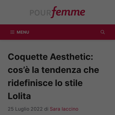
Vai
al
contenuto
MENU
Coquette Aesthetic:
cos’è la tendenza che
ridefinisce lo stile
Lolita
25 Luglio 2022
di
Sara Iaccino