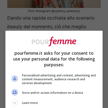
Foto Instagram @sydney_sweeney
Dando una rapida occhiata allo scenario
beauty
del momento, ciò che meglio
definisce il concetto di
Coquette
Aesthetic
è già sotto i nostri occhi: se un
blush
evidente ed un
gloss
extra-lucido
pourfemme.it asks for your consent to
use your personal data for the following
prima evocavano immediatamente quello
purposes:
che tutti conosciamo come il
make-up anni
Personalised advertising and content, advertising and
’90
, questi due prodotti, seppur ben dosati,
content measurement, audience research and
services development
si prestano perfettamente a dar vita al
Store and/or access information on a device
girly-look
tanto ricercato.
Learn more