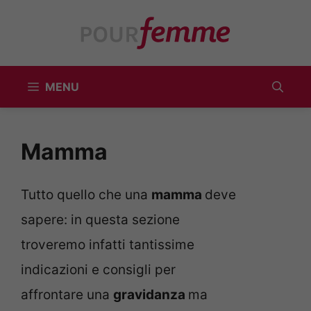
Vai
al
contenuto
MENU
Mamma
Tutto quello che una
mamma
deve
sapere: in questa sezione
troveremo infatti tantissime
indicazioni e consigli per
affrontare una
gravidanza
ma