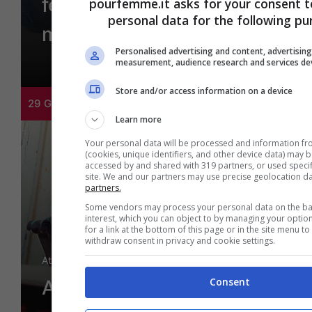
felici, facci caso cara
pourfemme.it asks for your consent t
personal data for the following pu
mamma
Personalised advertising and content, advertisin
measurement, audience research and services d
Store and/or access information on a device
29 Giugno 2026
Learn more
Your personal data will be processed and information fr
(cookies, unique identifiers, and other device data) may b
accessed by and shared with 319 partners, or used specifi
site. We and our partners may use precise geolocation d
partners.
Some vendors may process your personal data on the bas
interest, which you can object to by managing your optio
for a link at the bottom of this page or in the site menu 
withdraw consent in privacy and cookie settings.
Attualità
Consent
Angolo lettura in casa,