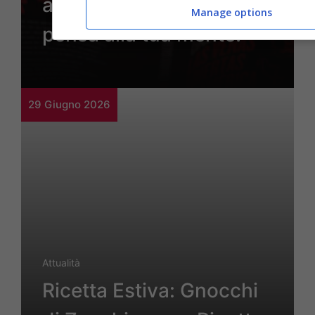
altro che palestra…
Manage options
pensa alla tua mente!
29 Giugno 2026
Attualità
Ricetta Estiva: Gnocchi