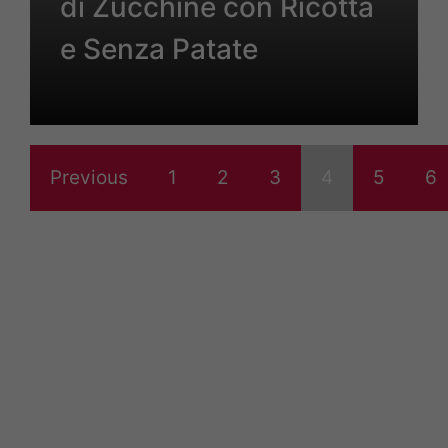
di Zucchine con Ricotta
e Senza Patate
Previous
1
2
3
4
5
6