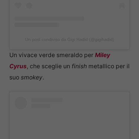
Un post condiviso da Gigi Hadid (@gigihadid)
Un vivace verde smeraldo per
Miley
Cyrus
, che sceglie un
finish
metallico per il
suo
smokey
.