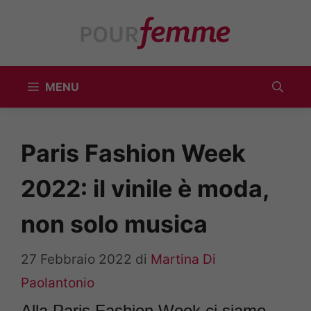
Vai
al
contenuto
MENU
Paris Fashion Week
2022: il vinile è moda,
non solo musica
27 Febbraio 2022
di
Martina Di
Paolantonio
Alla Paris Fashion Week ci siamo