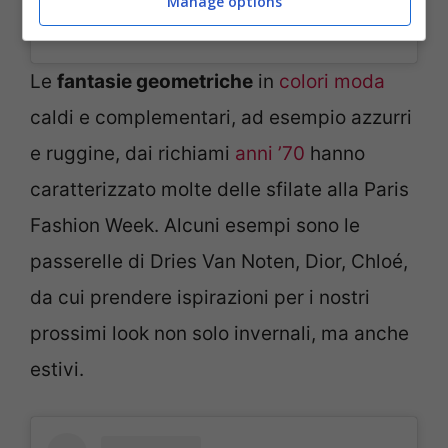
Manage options
A post shared by Giambattista Valli Official (@giambattistavalliparis)
Le
fantasie geometriche
in
colori moda
caldi e complementari, ad esempio azzurri
e ruggine, dai richiami
anni ’70
hanno
caratterizzato molte delle sfilate alla Paris
Fashion Week. Alcuni esempi sono le
passerelle di Dries Van Noten, Dior, Chloé,
da cui prendere ispirazioni per i nostri
prossimi look non solo invernali, ma anche
estivi.