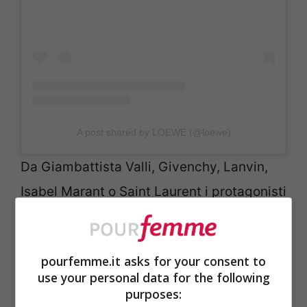
A post shared by LOEWE (@loewe)
Da Giambattista Valli, Givenchy, Lanvin,
Isabel Marant o Saint Laurent i protagonisti
sono stati i
fiori
. Sia in
mini stampa
che in
maxi size
, sia usati come inserti decorativi
pourfemme.it asks for your consent to
che in stile naive.
use your personal data for the following
purposes: