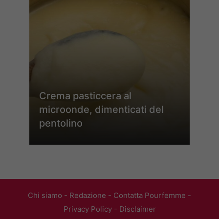
Crema pasticcera al
microonde, dimenticati del
pentolino
Chi siamo
-
Redazione
-
Contatta Pourfemme
-
Privacy Policy
-
Disclaimer