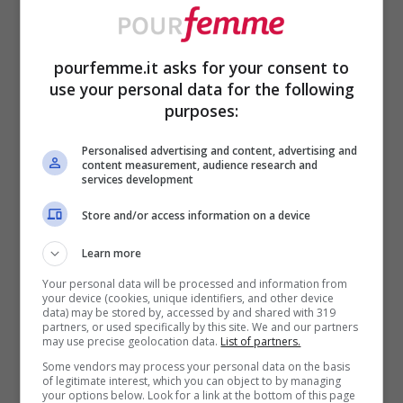
Nel corso della prima puntata, non è stato
dedicato molto tempo al tentatore se non
pourfemme.it asks for your consent to
nella prima fase. Al momento, quindi, non
use your personal data for the following
sappiamo a chi si avvicinerà durante il
purposes:
percorso nel villaggio, ma stando a quanto
Personalised advertising and content, advertising and
content measurement, audience research and
riportato da Lorenzo Pugnaloni ne
services development
vedremo delle bello. Sul suo canale
Store and/or access information on a device
Instagram, l’esperto di gossip ha rivelato
Learn more
che il single
“si legherà molto ad una
Your personal data will be processed and information from
your device (cookies, unique identifiers, and other device
fidanzata in particolare”.
data) may be stored by, accessed by and shared with 319
partners, or used specifically by this site. We and our partners
may use precise geolocation data.
List of partners.
Non solo, perché a quanto pare ci sarà
Some vendors may process your personal data on the basis
of legitimate interest, which you can object to by managing
anche
un epilogo interessante.
Che si
your options below. Look for a link at the bottom of this page