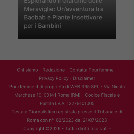
Esplorando il Giardino delle
Meraviglie: Un’avventura tra
Baobab e Piante Insettivore
per i Bambini
Chi siamo
-
Redazione
-
Contatta Pourfemme
-
Privacy Policy
-
Disclaimer
Pourfemme.it di proprietà di WEB 365 SRL - Via Nicola
Marchese 10, 00141 Roma (RM) - Codice Fiscale e
Partita I.V.A. 12279101005
Testata Giornalistica registrata presso il Tribunale di
Roma con n°102/2023 del 21/07/2023
Copyright ©2026 - Tutti i diritti riservati -