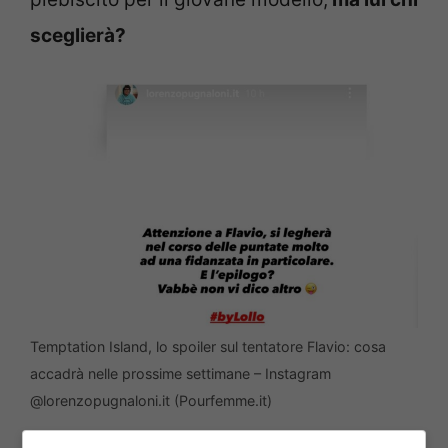
sceglierà?
Temptation Island, lo spoiler sul tentatore Flavio: cosa
accadrà nelle prossime settimane – Instagram
@lorenzopugnaloni.it (Pourfemme.it)