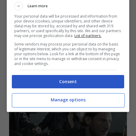
Learn more
Lifestyle
Your personal data will be processed and information from
Serie tv per la famiglia e
your device (cookies, unique identifiers, and other device
data) may be stored by, accessed by and shared with 319
partners, or used specifically by this site. We and our partners
film: le migliori
may use precise geolocation data.
List of partners.
Some vendors may process your personal data on the basis
proposteF
of legitimate interest, which you can object to by managing
your options below. Look for a link at the bottom of this page
or in the site menu to manage or withdraw consent in privacy
and cookie settings.
12 Marzo 2020
Consent
Manage options