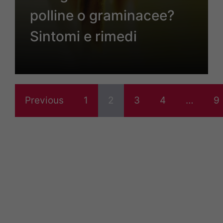
polline o graminacee?
Sintomi e rimedi
Previous
1
2
3
4
…
9