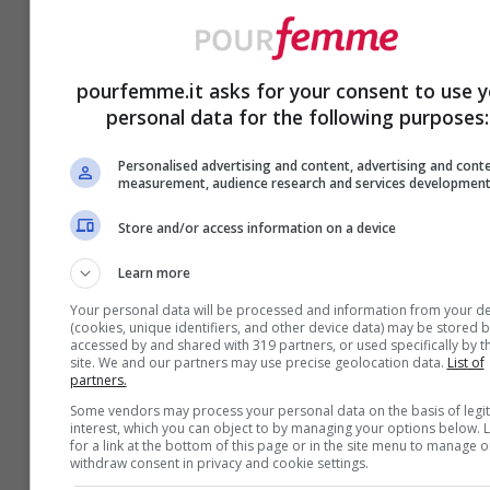
rimedi e quando
preoccuparsi
pourfemme.it asks for your consent to use y
personal data for the following purposes:
Personalised advertising and content, advertising and cont
measurement, audience research and services developmen
7 Giugno 2017
Store and/or access information on a device
Learn more
Your personal data will be processed and information from your de
(cookies, unique identifiers, and other device data) may be stored b
accessed by and shared with 319 partners, or used specifically by th
site. We and our partners may use precise geolocation data.
List of
partners.
Some vendors may process your personal data on the basis of legi
interest, which you can object to by managing your options below. 
Benessere
for a link at the bottom of this page or in the site menu to manage o
withdraw consent in privacy and cookie settings.
Il nuovo Lines Seta