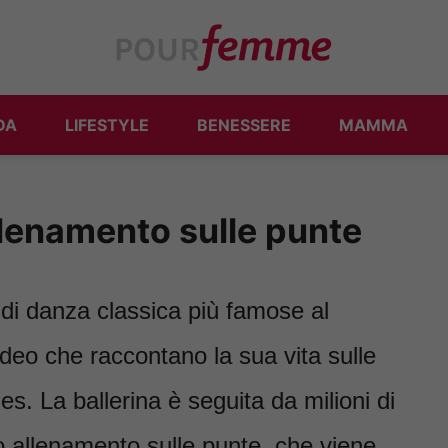
DA
LIFESTYLE
BENESSERE
MAMMA
allenamento sulle punte
 di danza classica più famose al
ideo che raccontano la sua vita sulle
s. La ballerina è seguita da milioni di
uo allenamento sulle punte, che viene