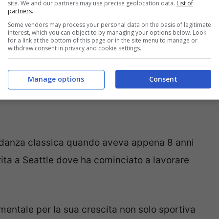
site. We and our partners may use precise geolocation data.
List of
partners.
ma che sia una persona molto sensibile e
Some vendors may process your personal data on the basis of legitimate
interest, which you can object to by managing your options below. Look
for a link at the bottom of this page or in the site menu to manage or
withdraw consent in privacy and cookie settings.
Manage options
Consent
tagram.com/p/BZrHCWWhMde/?taken-
di danza classica quando aveva appena 8 anni
erita a Seattle dove ha cominciato a lavorare
mentale per la sua crescita non solo sportiva