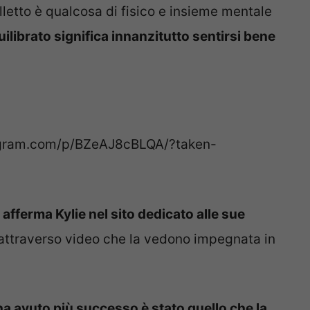
lletto è qualcosa di fisico e insieme mentale
librato significa innanzitutto sentirsi bene
agram.com/p/BZeAJ8cBLQA/?taken-
” afferma Kylie nel sito dedicato alle sue
a attraverso video che la vedono impegnata in
ha avuto più successo è stato quello che la