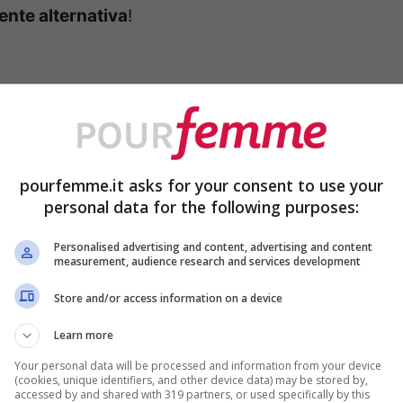
ente alternativa
!
liesheaxo/videos/695915980608710/”]
pourfemme.it asks for your consent to use your
personal data for the following purposes:
geles dimostrando fin dall’infanzia la
vano facesse ginnastica ma lei, da subito, ha
Personalised advertising and content, advertising and content
measurement, audience research and services development
peva già molto piccola di voler seguire la
Store and/or access information on a device
Learn more
Your personal data will be processed and information from your device
sica e ad oggi Kylie è infatti
una delle più
(cookies, unique identifiers, and other device data) may be stored by,
accessed by and shared with 319 partners, or used specifically by this
al mondo
. Oltre a sfoggiare un fisico