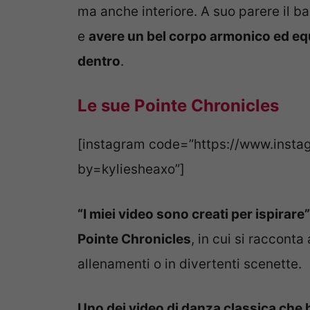
ma anche interiore. A suo parere il ba
e
avere un bel corpo armonico ed equi
dentro
.
Le sue Pointe Chronicles
[instagram code=”https://www.inst
by=kyliesheaxo”]
“I miei video sono creati per ispirare
Pointe Chronicles
, in cui si raccont
allenamenti o in divertenti scenette.
Uno dei video di danza classica che 