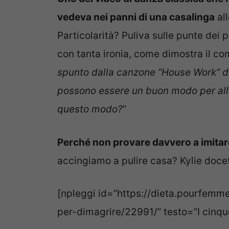
vedeva nei panni di una casalinga
al
Particolarità? Puliva sulle punte dei
con tanta ironia, come dimostra il co
spunto dalla canzone “House Work” di
possono essere un buon modo per allen
questo modo?
”
Perché non provare davvero a imitare
accingiamo a pulire casa? Kylie docet
[npleggi id=”https://dieta.pourfemme.i
per-dimagrire/22991/” testo=”I cinque 