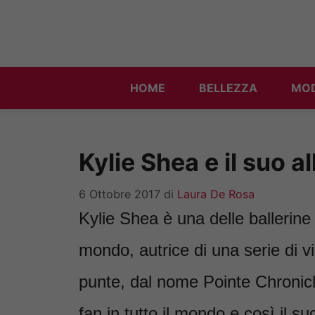
Vai
al
contenuto
HOME
BELLEZZA
MO
Kylie Shea e il suo 
6 Ottobre 2017
di
Laura De Rosa
Kylie Shea è una delle ballerine
mondo, autrice di una serie di v
punte, dal nome Pointe Chronicle
fan in tutto il mondo e così il s