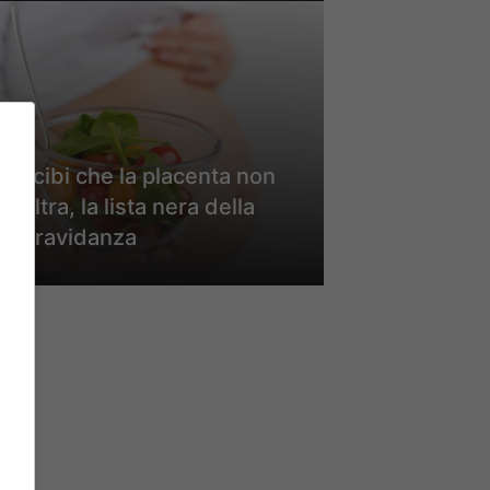
I cibi che la placenta non
filtra, la lista nera della
gravidanza