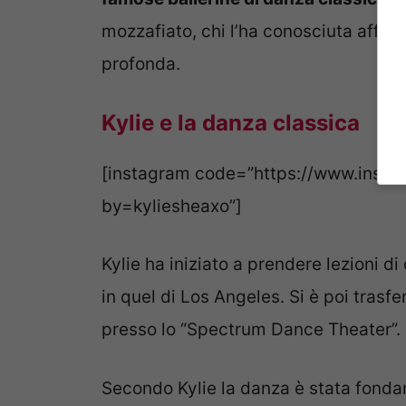
mozzafiato, chi l’ha conosciuta affer
profonda.
Kylie e la danza classica
[instagram code=”https://www.ins
by=kyliesheaxo”]
Kylie ha iniziato a prendere lezioni 
in quel di Los Angeles. Si è poi trasf
presso lo “Spectrum Dance Theater”.
Secondo Kylie la danza è stata fonda