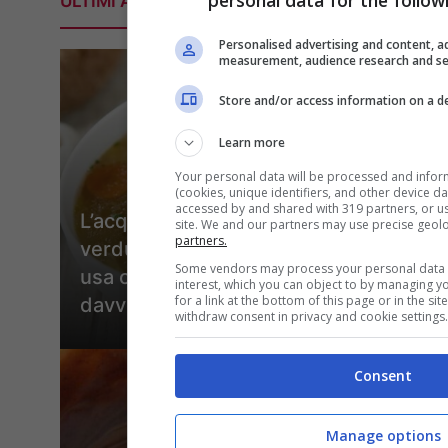
ULTIMI ARTICOLI
Personalised advertising and content, a
measurement, audience research and s
Store and/or access information on a d
Learn more
Your personal data will be processed and infor
(cookies, unique identifiers, and other device d
accessed by and shared with 319 partners, or use
L’acqua di cottura delle
site. We and our partners may use precise geol
partners.
verdure si può bere? C’è chi la
Some vendors may process your personal data o
usa come tisana, ma è
interest, which you can object to by managing y
for a link at the bottom of this page or in the s
davvero una buona idea?
withdraw consent in privacy and cookie settings.
Consent
Manage options