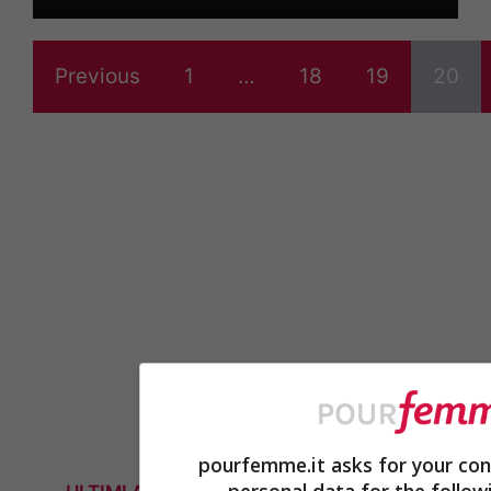
Previous
1
…
18
19
20
pourfemme.it asks for your con
personal data for the follow