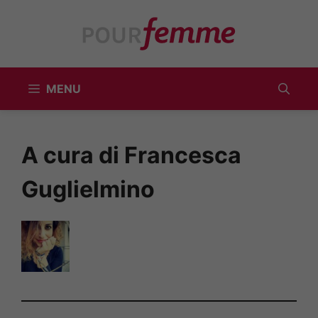
Vai
al
contenuto
MENU
A cura di Francesca
Guglielmino