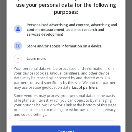
use your personal data for the following
Come seguire la haircare
purposes:
routine giapponese?
Personalised advertising and content, advertising and
content measurement, audience research and
services development
Come già accennato, il
cuore della routine
giapponese è il pre-shampoo
,
ricco di
Store and/or access information on a device
ingredienti nutrienti come oli naturali
(
olio
Learn more
di camelia
, di
tsubaki
, o di
argan
). Questi
Your personal data will be processed and information from
your device (cookies, unique identifiers, and other device
trattamenti vengono applicati sulle
data) may be stored by, accessed by and shared with 319
partners, or used specifically by this site. We and our partners
may use precise geolocation data.
List of partners.
lunghezze, ma anche sulla cute, e aiutano
Some vendors may process your personal data on the basis
a rendere il capello più elastico, lucido e
of legitimate interest, which you can object to by managing
your options below. Look for a link at the bottom of this page
resistente.
or in the site menu to manage or withdraw consent in privacy
and cookie settings.
Dopo aver distribuito il prodotto, si
Consent