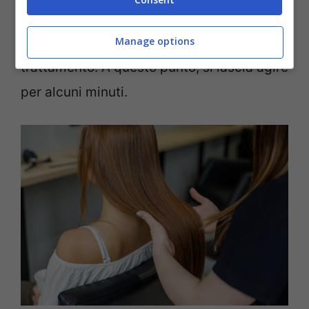
pettinano i capelli dalle radici alle punte, in
Manage options
modo da distribuire uniformemente il
trattamento. A questo punto, si lascia agire
per alcuni minuti.