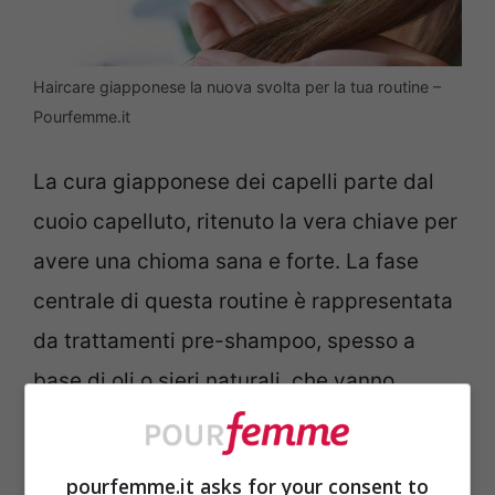
Haircare giapponese la nuova svolta per la tua routine –
Pourfemme.it
La cura giapponese dei capelli parte dal
cuoio capelluto, ritenuto la vera chiave per
avere una chioma sana e forte. La fase
centrale di questa routine è rappresentata
da trattamenti pre-shampoo, spesso a
base di oli o sieri naturali, che vanno
lasciati in posa prima del lavaggio vero e
proprio.
pourfemme.it asks for your consent to