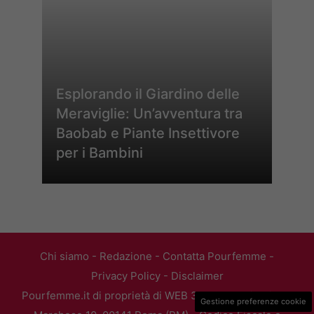
Esplorando il Giardino delle
Meraviglie: Un’avventura tra
Baobab e Piante Insettivore
per i Bambini
Chi siamo
-
Redazione
-
Contatta Pourfemme
-
Privacy Policy
-
Disclaimer
Pourfemme.it di proprietà di WEB 365 SRL - Via Nicola
Gestione preferenze cookie