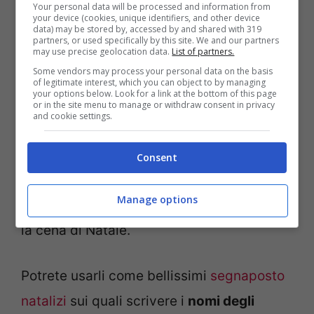
Your personal data will be processed and information from
your device (cookies, unique identifiers, and other device
data) may be stored by, accessed by and shared with 319
partners, or used specifically by this site. We and our partners
may use precise geolocation data.
List of partners.
Some vendors may process your personal data on the basis
of legitimate interest, which you can object to by managing
your options below. Look for a link at the bottom of this page
or in the site menu to manage or withdraw consent in privacy
Foto di Pinterest
and cookie settings.
Se avete organizzato una
festa di Natale a
casa
e volete stupire gli ospiti, creare dei
Consent
piccoli origami natalizi fai da te per la
Manage options
tavola è un’idea geniale per rendere unica
la cena di Natale.
Potrete usarli come bellissimi
segnaposto
natalizi
sui quali scrivere i
nomi degli