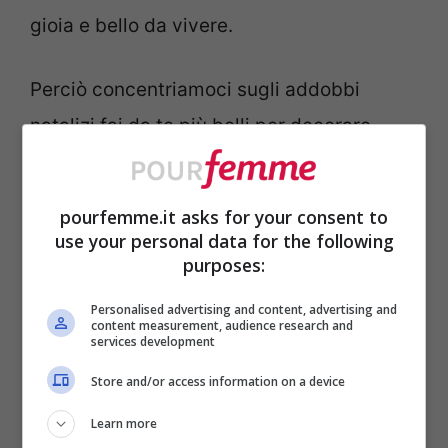
gioia e bello da vivere.
Perciò concentriamoci sugli addobbi
natalizi fai da te più belli per decorare
l’intera casa, la
tavola di Natale
e
creare
un’atmosfera incantata
che piacerà a tutti.
pourfemme.it asks for your consent to
use your personal data for the following
Origami natalizi: perfetti per
purposes:
addobbare la tavola
Personalised advertising and content, advertising and
content measurement, audience research and
services development
Store and/or access information on a device
Learn more