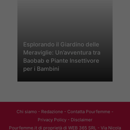
Esplorando il Giardino delle
Meraviglie: Un’avventura tra
Baobab e Piante Insettivore
per i Bambini
Chi siamo
-
Redazione
-
Contatta Pourfemme
-
Privacy Policy
-
Disclaimer
Pourfemme.it di proprietà di WEB 365 SRL - Via Nicola