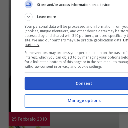
Store and/or access information on a device
Learn more
Your personal data will be processed and information from you
(cookies, unique identifiers, and other device data) may be stor
accessed by and shared with 319 partners, or used specifically b
site. We and our partners may use precise geolocation data.
Lis
Bellezza
partners.
Per cambiare look senza
Some vendors may process your personal data on the basis of 
interest, which you can object to by managing your options bel
for a link at the bottom of this page or in the site menu to mana
stravolgerlo puoi
withdraw consent in privacy and cookie settings.
scegliere un nuovo
Consent
colore per la tua chioma
Manage options
25 Febbraio 2010