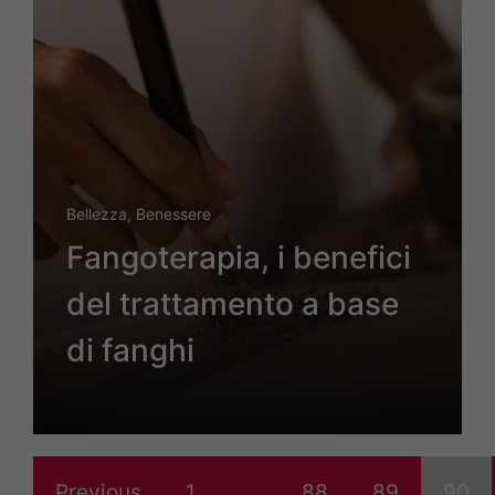
Bellezza
,
Benessere
Fangoterapia, i benefici
del trattamento a base
di fanghi
Previous
1
…
88
89
90