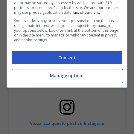
morbido, modulabile ed una lunga durata.
data) may be stored by, accessed by and shared with 319
partners, or used specifically by this site. We and our partners
may use precise geolocation data.
List of partners.
Dior Backstage Face&Body Flash
Some vendors may process your personal data on the basis
of legitimate interest, which you can object to by managing
Perfector Concealer
your options below. Look for a link at the bottom of this page
or in the site menu to manage or withdraw consent in privacy
and cookie settings.
Consent
Manage options
Visualizza questo post su Instagram