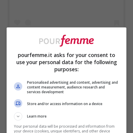
pourfemme.it asks for your consent to
Un post condiviso da diegodallapalma_official (@diegodallapalma_official)
use your personal data for the following
purposes:
S.O.S matita per
sopracciglia
: questa
temperabile
Diego dalla Palma,
dalla
Personalised advertising and content, advertising and
content measurement, audience research and
consistenza medio/dura, permette un
services development
risultato credibile e naturale. Utile a
Store and/or access information on a device
riempire i vuoti tipici di un’arcata rada e
Learn more
poco definita, gode di un tratto pieno ma
Your personal data will be processed and information from
your device (cookies, unique identifiers, and other device