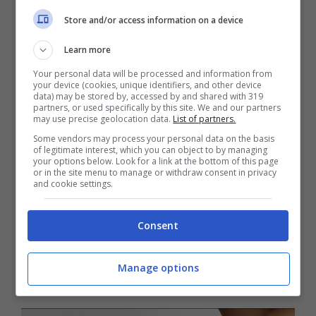
Store and/or access information on a device
Learn more
Your personal data will be processed and information from
your device (cookies, unique identifiers, and other device
data) may be stored by, accessed by and shared with 319
partners, or used specifically by this site. We and our partners
may use precise geolocation data.
List of partners.
Foto Instagram | Marge Sherwood – Tendenza kitten heels
Some vendors may process your personal data on the basis
In alternativa, il contrasto con i
cargo
of legitimate interest, which you can object to by managing
your options below. Look for a link at the bottom of this page
pants
– una delle tendenze più cool viste
or in the site menu to manage or withdraw consent in privacy
and cookie settings.
alla
Copenhagen Fashion Week
– è un altro
grande must degli anni 2000. Basta
Consent
lasciare da parte per un momento i nostri
Manage options
amati
stivali con i lacci
!