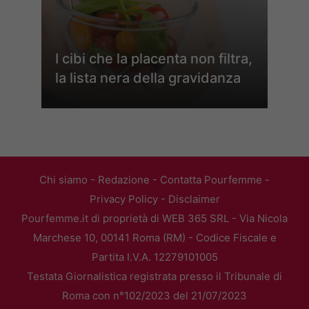
I cibi che la placenta non filtra,
la lista nera della gravidanza
Chi siamo
-
Redazione
-
Contatta Pourfemme
-
Privacy Policy
-
Disclaimer
Pourfemme.it di proprietà di WEB 365 SRL - Via Nicola
Marchese 10, 00141 Roma (RM) - Codice Fiscale e
Partita I.V.A. 12279101005
Testata Giornalistica registrata presso il Tribunale di
Roma con n°102/2023 del 21/07/2023