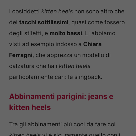
I cosiddetti
kitten heels
non sono altro che
dei
tacchi sottilissimi
, quasi come fossero
degli stiletti, e
molto bassi
. Li abbiamo
visti ad esempio indosso a
Chiara
Ferragni
, che apprezza un modello di
calzatura che ha i
kitten heels
particolarmente cari: le slingback.
Abbinamenti parigini: jeans e
kitten heels
Tra gli abbinamenti più cool da fare coi
kitten heels
vi è sicuramente quello con i