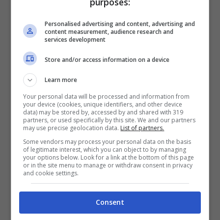
purposes:
Personalised advertising and content, advertising and
content measurement, audience research and
services development
Store and/or access information on a device
Learn more
Copenaghen Fashion Week: i brand e le nuove tendenze –
Your personal data will be processed and information from
your device (cookies, unique identifiers, and other device
Foto instagram @cphrw
data) may be stored by, accessed by and shared with 319
Tra
tagli over
e
palette
di colori sofisticata,
partners, or used specifically by this site. We and our partners
may use precise geolocation data.
List of partners.
sono diversi gli
outfit
che hanno lasciato il
Some vendors may process your personal data on the basis
of legitimate interest, which you can object to by managing
segno alla Copenhagen Fashion Week.
your options below. Look for a link at the bottom of this page
or in the site menu to manage or withdraw consent in privacy
and cookie settings.
Consent