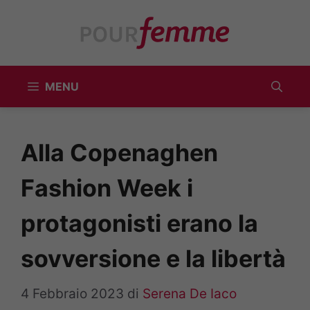
Vai
al
contenuto
MENU
Alla Copenaghen
Fashion Week i
protagonisti erano la
sovversione e la libertà
4 Febbraio 2023
di
Serena De Iaco