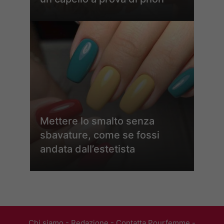
Mettere lo smalto senza
sbavature, come se fossi
andata dall’estetista
Chi siamo
-
Redazione
-
Contatta Pourfemme
-