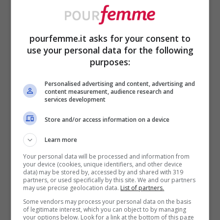
Abbandonate le tonalità chiare e pastello
pourfemme.it asks for your consent to
all’estate e sbizzarritevi a creare gli
use your personal data for the following
abbinamenti perfetti
con i colori caldi di
purposes:
questo periodo. Le unghie marroni
Personalised advertising and content, advertising and
content measurement, audience research and
sbaragliano gli
avversari classici
e si fanno
services development
amare come nessun’altra nail art questo
Store and/or access information on a device
autunno. Forse perché sono perfette per i
Learn more
look di stagione
!
Your personal data will be processed and information from
your device (cookies, unique identifiers, and other device
data) may be stored by, accessed by and shared with 319
Ecco allora
alcune proposte
per avere una
partners, or used specifically by this site. We and our partners
may use precise geolocation data.
List of partners.
manicure sempre elegante ma mai
Some vendors may process your personal data on the basis
of legitimate interest, which you can object to by managing
scontata:
your options below. Look for a link at the bottom of this page