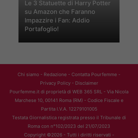
Le 3 Statuette di Harry Potter
su Amazon che Faranno
Impazzire i Fan: Addio
Portafoglio!
Chi siamo
-
Redazione
-
Contatta Pourfemme
-
Privacy Policy
-
Disclaimer
Pourfemme.it di proprietà di WEB 365 SRL - Via Nicola
Marchese 10, 00141 Roma (RM) - Codice Fiscale e
Partita I.V.A. 12279101005
Testata Giornalistica registrata presso il Tribunale di
Roma con n°102/2023 del 21/07/2023
Copyright ©2026 - Tutti i diritti riservati -