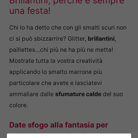
Brillantini, perché è sempre
una festa!
Chi lo ha detto che con gli smalti scuri non
ci si può sbizzarrire? Glitter,
brillantini
,
paillettes…chi più ne ha più ne metta!
Mostrate tutta la vostra creatività
applicando lo smalto marrone più
particolare che avete e lasciatevi
ammaliare dalle
sfumature calde
del suo
colore.
Date sfogo alla fantasia per
essere sempre al top!