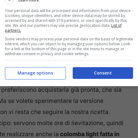
Learn more
Your personal data will be processed and information from your device
(cookies, unique identifiers, and other device data) may be stored by,
accessed by and shared with 319 partners, or used specifically by this
site. We and our partners may use precise geolocation data.
List of
partners.
Some vendors may process your personal data on the basis of legitimate
interest, which you can object to by managing your options below. Look
for a link at the bottom of this page or in the site menu to manage or
withdraw consent in privacy and cookie settings.
ay | lavaligiainviaggio
Manage options
Consent
o dei
dolci pasquali tradizionali
, immancabile
olti preferiscono acquistarla già pronta, che sia
Ma se volete sperimentare la versione
on vi resta che seguire la nostra ricetta.
ipo: servono molte ore di lievitazione, quindi
te realizzare anche la
colomba light fatta in