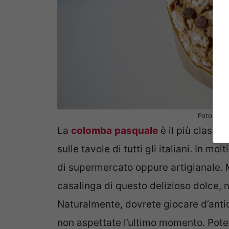
Foto Pixab
La
colomba
pasquale
è il più classic
sulle tavole di tutti gli italiani. In m
di supermercato oppure artigianale. 
casalinga di questo delizioso dolce, n
Naturalmente, dovrete giocare d’antic
non aspettate l’ultimo momento. Pote