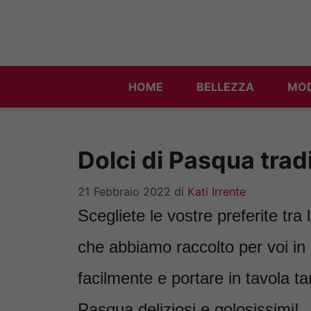
Vai
al
contenuto
HOME
BELLEZZA
MO
Dolci di Pasqua tradi
21 Febbraio 2022
di
Kati Irrente
Scegliete le vostre preferite tra 
che abbiamo raccolto per voi in
facilmente e portare in tavola tanti
Pasqua deliziosi e golosissimi!