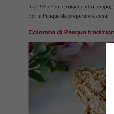
mani! Ma non perdiamo altro tempo, e 
per la Pasqua da preparare a casa.
Colomba di Pasqua tradizio