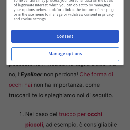
Some vendors may process your personal data on the basis
of legitimate interest, which you can object to by managing
your options below. Look for a link at the bottom of this page
or in the site menu to manage or withdraw consent in privacy
and cookie settings.
Consent
È assolutamente vero: non tutti
Manage options
possediamo il medesimo taglio d’occhi. E
no, l’
Eyeliner
non perdona!
Che forma di
occhi hai
non ha importanza, come
truccarli te lo spieghiamo noi di seguito.
Nel caso del
trucco per
occhi
piccoli
, ad esempio, è consigliabile