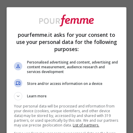
Eseguire il medesimo procedimento lungo
la linea ciliare superiore, poi, restituirà
l’effetto ottico di ciglia più folte. Le stesse
pourfemme.it asks for your consent to
use your personal data for the following
che valorizzate da del mascara
purposes:
concorreranno grandemente alla riuscita
Personalised advertising and content, advertising and
del risultato.
content measurement, audience research and
services development
Individuare -e realizzare-
Store and/or access information on a device
l’
Eyeliner
a seconda della propria
Learn more
forma d’occhio
Your personal data will be processed and information from
your device (cookies, unique identifiers, and other device
data) may be stored by, accessed by and shared with 319
partners, or used specifically by this site. We and our partners
may use precise geolocation data.
List of partners.