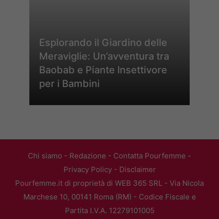
Esplorando il Giardino delle
Meraviglie: Un’avventura tra
Baobab e Piante Insettivore
per i Bambini
Chi siamo
-
Redazione
-
Contatta Pourfemme
-
Privacy Policy
-
Disclaimer
Pourfemme.it di proprietà di WEB 365 SRL - Via Nicola
Marchese 10, 00141 Roma (RM) - Codice Fiscale e
Partita I.V.A. 12279101005