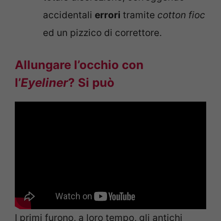
accidentali
errori
tramite
cotton fioc
ed un pizzico di correttore.
Allungare l’occhio con
l’
Eyeliner
? Si può
I primi furono, a loro tempo, gli antichi