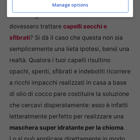
E se l’olio di cocco potesse fungere anche
Manage options
da strategia vincente nel caso si
dovessero trattare
capelli secchi e
sfibrati
? Si dà il caso che questa non sia
semplicemente una lieta ipotesi, bensì una
realtà. Qualora i tuoi capelli risultino
opachi, spenti, sfibrati e indeboliti ricorrere
a ricchi impacchi realizzati in casa a base
di olio di cocco pare costituire la soluzione
che cercavi disperatamente: esso è infatti
letteralmente perfetto per realizzare una
maschera super idratante per la chioma
.
Lo si può applicare direttamente in modo