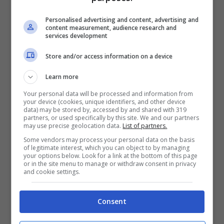
grado di regalare addirittura alla più arida
Personalised advertising and content, advertising and
delle pelli un aspetto decisamente più
content measurement, audience research and
services development
rimpolpato, giovane, vellutato e sano.
Store and/or access information on a device
Ideale da usare come doposole,
l’olio di
Learn more
cocco svolge anche una importante
Your personal data will be processed and information from
azione emolliente
, utile anche per il post-
your device (cookies, unique identifiers, and other device
data) may be stored by, accessed by and shared with 319
epilazione e dunque dopo aver eseguito
partners, or used specifically by this site. We and our partners
may use precise geolocation data.
List of partners.
una
ceretta fai da te
.
Some vendors may process your personal data on the basis
of legitimate interest, which you can object to by managing
your options below. Look for a link at the bottom of this page
SOS maschera per capelli più
or in the site menu to manage or withdraw consent in privacy
and cookie settings.
forti e sani? Utilizza l’olio di
cocco
Consent