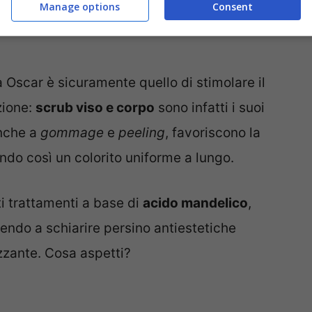
Manage options
Consent
 Oscar è sicuramente quello di stimolare il
zione:
scrub viso e corpo
sono infatti i suoi
anche a
gommage
e
peeling
, favoriscono la
ndo così un colorito uniforme a lungo.
i trattamenti a base di
acido mandelico
,
dendo a schiarire persino antiestetiche
izzante. Cosa aspetti?