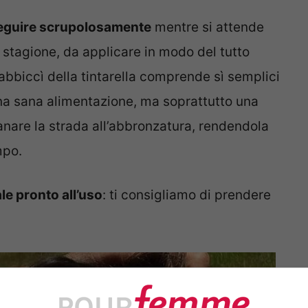
seguire scrupolosamente
mentre si attende
a stagione, da applicare in modo del tutto
 abbiccì della tintarella comprende sì semplici
a sana alimentazione, ma soprattutto una
nare la strada all’abbronzatura, rendendola
mpo.
e pronto all’uso
: ti consigliamo di prendere