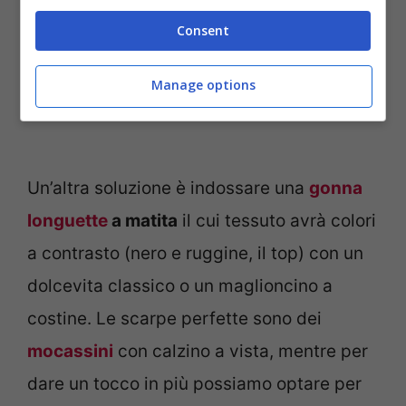
Consent
Manage options
Un’altra soluzione è indossare una
gonna
longuette
a matita
il cui tessuto avrà colori
a contrasto (nero e ruggine, il top) con un
dolcevita classico o un maglioncino a
costine. Le scarpe perfette sono dei
mocassini
con calzino a vista, mentre per
dare un tocco in più possiamo optare per