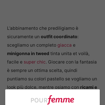
L’abbinamento che prediligiamo è
sicuramente un
outfit coordinato
:
scegliamo un completo
giacca
e
minigonna in tweed
tinta unita et voilà,
facile e
super chic
. Giocare con la fantasia
è sempre un ottima scelta, quindi
puntiamo su colori pastello se vogliamo un
look più dolce, mentre osiamo con
ricami e
applicazioni per essere grintose
.