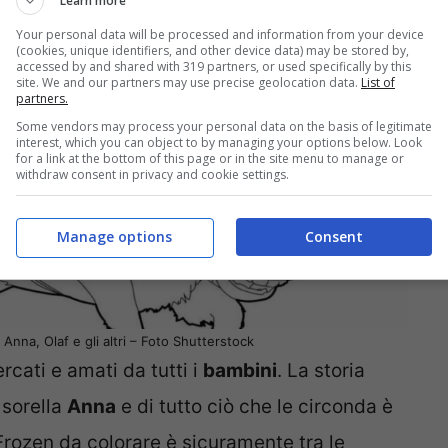
Learn more
Your personal data will be processed and information from your device
(cookies, unique identifiers, and other device data) may be stored by,
accessed by and shared with 319 partners, or used specifically by this
site. We and our partners may use precise geolocation data.
List of
partners.
Some vendors may process your personal data on the basis of legitimate
interest, which you can object to by managing your options below. Look
for a link at the bottom of this page or in the site menu to manage or
withdraw consent in privacy and cookie settings.
Manage options
Consent
Anna, Olaf e gli altri – Foto Shutterstock
rcati e amati da tutti i
bambini
. La storia
 sorella
Anna
e di tutto ciò che le circonda è
Frozen da colorare è sicuramente tra le