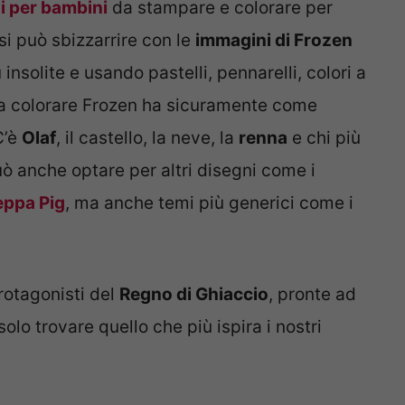
li per bambini
da stampare e colorare per
si può sbizzarrire con le
immagini di Frozen
 insolite e usando pastelli, pennarelli, colori a
da colorare Frozen ha sicuramente come
C’è
Olaf
, il castello, la neve, la
renna
e chi più
ò anche optare per altri disegni come i
eppa Pig
, ma anche temi più generici come i
.
rotagonisti del
Regno di Ghiaccio
, pronte ad
olo trovare quello che più ispira i nostri