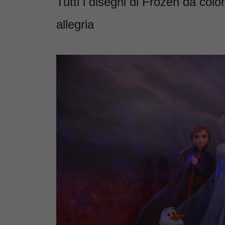
Tutti i disegni di Frozen da col
allegria