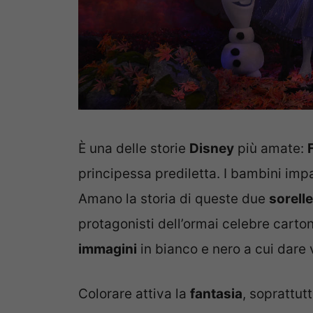
È una delle storie
Disney
più amate:
principessa prediletta. I bambini imp
Amano la storia di queste due
sorell
protagonisti dell’ormai celebre carto
immagini
in bianco e nero a cui dare v
Colorare attiva la
fantasia
, soprattut