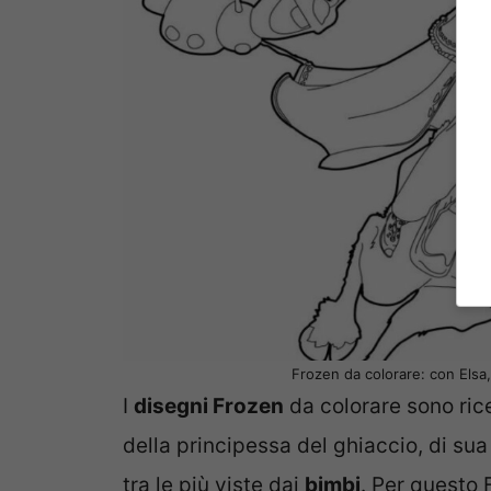
Frozen da colorare: con Elsa, 
I
disegni Frozen
da colorare sono rice
della principessa del ghiaccio, di sua
tra le più viste dai
bimbi
. Per questo 