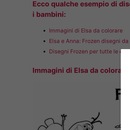
Ecco qualche esempio di dise
i bambini:
Immagini di Elsa da colorare
Elsa e Anna: Frozen disegni da
Disegni Frozen per tutte le età
Immagini di Elsa da colorare