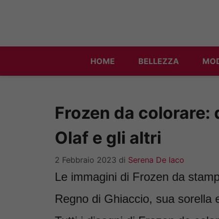
Vai
al
contenuto
HOME
BELLEZZA
MO
Frozen da colorare: d
Olaf e gli altri
2 Febbraio 2023
di
Serena De Iaco
Le immagini di Frozen da stampa
Regno di Ghiaccio, sua sorella e 