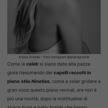
Ariana Grande – Foto Instagram @arianagrande
Come le
celeb
si siano date alla pazza
gioia riesumando dei
capelli raccolti in
pieno
stile
Nineties
, come a voler gridare a
gran voce questo pieno
revival
, ora non è
più una novità: dopo la moltitudine di
space buns
e
baby braids
che hanno