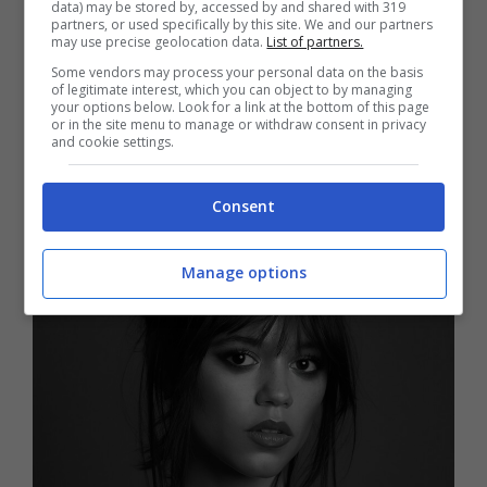
nonchalance su di un red carpet, quanto
data) may be stored by, accessed by and shared with 319
partners, or used specifically by this site. We and our partners
may use precise geolocation data.
List of partners.
da sfoggiare per una semplice serata fuori.
Some vendors may process your personal data on the basis
of legitimate interest, which you can object to by managing
your options below. Look for a link at the bottom of this page
La frangia a tendina sarà
or in the site menu to manage or withdraw consent in privacy
and cookie settings.
l’accessorio più
glamour
da
indossare sui capelli raccolti
Consent
Manage options