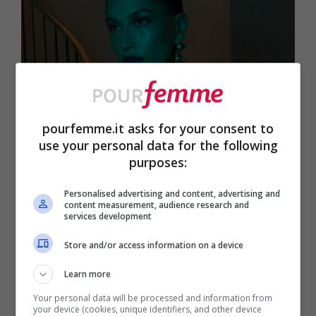
pourfemme.it asks for your consent to
use your personal data for the following
Hailey Bieber – Foto Instagram @haileybieber
purposes:
Tra le
VIP
che meglio incarnano il concetto
di
Trendsetter
troviamo sicuramente
Personalised advertising and content, advertising and
content measurement, audience research and
services development
Hailey Bieber
: è a lei, infatti, che dobbiamo
l’amore a prima vista che nutriremo per lo
Store and/or access information on a device
chignon
extra sleek
questa primavera
.
Learn more
Tanto azzeccato per passeggiare con
Your personal data will be processed and information from
your device (cookies, unique identifiers, and other device