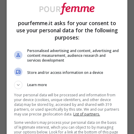
cerimonia. Per una cerimonia non perdere
le
scarpe di tendenza più belle da
pourfemme.it asks for your consent to
indossare
!
use your personal data for the following
purposes:
Da sfoggiare durante il giorno (ma anche
Personalised advertising and content, advertising and
content measurement, audience research and
per una serata in giro con le amiche) sotto
services development
un jeans skinny o un modello a zampa, i
Store and/or access information on a device
texani si abbinano perfettamente al denim
Learn more
sia nella versione brown che nella classica
Your personal data will be processed and information from
your device (cookies, unique identifiers, and other device
nuance total black.
data) may be stored by, accessed by and shared with 319
partners, or used specifically by this site. We and our partners
may use precise geolocation data.
List of partners.
Va sempre più di moda indossare i texani
Some vendors may process your personal data on the basis
of legitimate interest, which you can object to by managing
sotto
abiti midi
. Per l’autunno inverno puoi
your options below. Look for a link at the bottom of this page