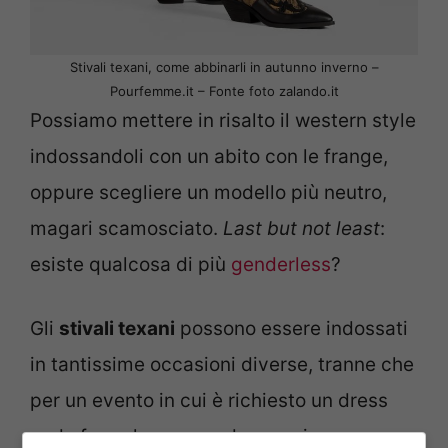
Stivali texani, come abbinarli in autunno inverno –
Pourfemme.it – Fonte foto zalando.it
Possiamo mettere in risalto il western style
indossandoli con un abito con le frange,
oppure scegliere un modello più neutro,
magari scamosciato.
Last but not least
:
esiste qualcosa di più
genderless
?
Gli
stivali texani
possono essere indossati
in tantissime occasioni diverse, tranne che
per un evento in cui è richiesto un dress
code formale, come ad esempio una