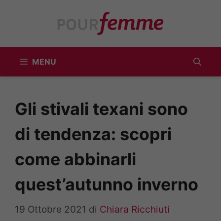
Vai
al
contenuto
MENU
Gli stivali texani sono
di tendenza: scopri
come abbinarli
quest’autunno inverno
19 Ottobre 2021
di
Chiara Ricchiuti