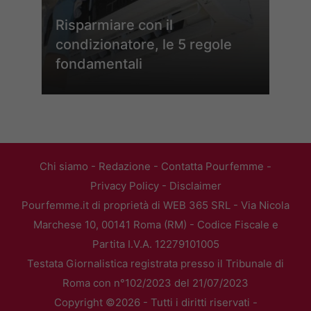
Risparmiare con il
condizionatore, le 5 regole
fondamentali
Chi siamo
-
Redazione
-
Contatta Pourfemme
-
Privacy Policy
-
Disclaimer
Pourfemme.it di proprietà di WEB 365 SRL - Via Nicola
Marchese 10, 00141 Roma (RM) - Codice Fiscale e
Partita I.V.A. 12279101005
Testata Giornalistica registrata presso il Tribunale di
Roma con n°102/2023 del 21/07/2023
Copyright ©2026 - Tutti i diritti riservati -