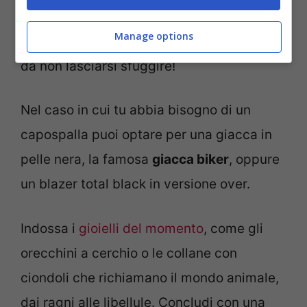
un tocco di luce in più al look.
Indossare la
Manage options
cintura sottile questa primavera
è un trend
da non lasciarsi sfuggire!
Nel caso in cui tu abbia bisogno di un
capospalla puoi optare per una giacca in
pelle nera, la famosa
giacca biker
, oppure
un blazer total black in versione over.
Indossa i
gioielli del momento
, come gli
orecchini a cerchio o le collane con
ciondoli che richiamano il mondo animale,
dai ragni alle libellule. Concludi con una