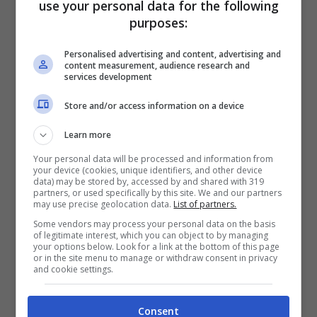
use your personal data for the following
una scarpa bassa a punta total black e un
purposes:
crop top nero, il risultato sarà un look
Personalised advertising and content, advertising and
stravagante ma dal tocco romantico. Se
content measurement, audience research and
services development
non sai
come abbinare la stampa
Store and/or access information on a device
animalier
, non perdere la nostra guida!
Troverai diversi look da cui prendere
Learn more
Your personal data will be processed and information from
ispirazione e le nuances da privilegiare
your device (cookies, unique identifiers, and other device
data) may be stored by, accessed by and shared with 319
con la stampa maculata.
partners, or used specifically by this site. We and our partners
may use precise geolocation data.
List of partners.
Some vendors may process your personal data on the basis
Per personalizzare il look puoi aggiungere
of legitimate interest, which you can object to by managing
your options below. Look for a link at the bottom of this page
un accessorio come la
cintura sottile
,
or in the site menu to manage or withdraw consent in privacy
and cookie settings.
ideale per definire la silhouette nel punto
vita nel caso di abiti chemisier o per dare
Consent