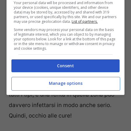
dovranno essere sempre
Your personal data will be processed and information from
your device (cookies, unique identifiers, and other device
perfettamente pulite!
data) may be stored by, accessed by and shared with 319
partners, or used specifically by this site. We and our partners
may use precise geolocation data.
List of partners.
La
fretta
di cambiare gioiello: finché,
Some vendors may process your personal data on the basis
infatti, il foro non sia completamente
of legitimate interest, which you can object to by managing
your options below. Look for a link at the bottom of this page
cicatrizzato questo non sarà
or in the site menu to manage or withdraw consent in privacy
and cookie settings.
possibile, tantomeno toglierlo.
Consent
L’igiene è essenziale
: il nostro ombelico è
Manage options
un vero e proprio ricettacolo di germi di
tutti i tipi, e una ferita in quella zona può
davvero infettarsi in modo anche serio.
Quindi, occhio alle cure!