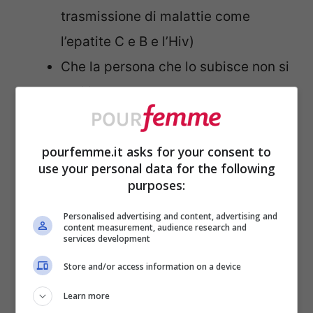
trasmissione di malattie come
l’epatite C e B e l’Hiv)
Che la persona che lo subisce non si
curi in modo adeguato durante la
lunga fase della cicatrizzazione (che
dura dai 3 agli 8 mesi),
pourfemme.it asks for your consent to
disinfettando la parte almeno due
use your personal data for the following
purposes:
volte al giorno
mediante sapone
antibatterico oppure acqua e sale (o
Personalised advertising and content, advertising and
content measurement, audience research and
services development
bicarbonato) per la prima settimana
(anche oltre, se la zona appare
Store and/or access information on a device
ancora infiammata). Le mani
Learn more