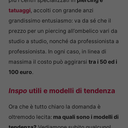
più i centri specializzati in
piercing e
tatuaggi
, accolti con grande anzi
grandissimo entusiasmo: va da sé che il
prezzo per un piercing all’ombelico vari da
studio a studio, nonché da professionista a
professionista. In ogni caso, in linea di
massima il costo può aggirarsi
tra i 50 ed i
100 euro
.
Inspo
utili e modelli di tendenza
Ora che è tutto chiaro la domanda è
oltremodo lecita:
ma quali sono i modelli di
tendenza?
Vediamone subito qualcuno!