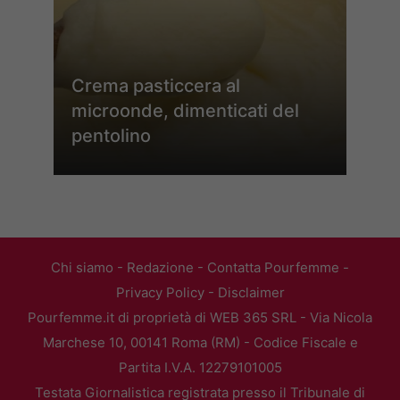
Crema pasticcera al
microonde, dimenticati del
pentolino
Chi siamo
-
Redazione
-
Contatta Pourfemme
-
Privacy Policy
-
Disclaimer
Pourfemme.it di proprietà di WEB 365 SRL - Via Nicola
Marchese 10, 00141 Roma (RM) - Codice Fiscale e
Partita I.V.A. 12279101005
Testata Giornalistica registrata presso il Tribunale di