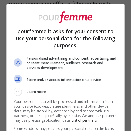
garantiscono un effetto filler sulla pelle
anche nell’immediato.
pourfemme.it asks for your consent to
Non tutti lo sanno ma questo trend nasce
use your personal data for the following
proprio dai social, le beauty expert hanno
purposes:
iniziato ad usare prodotti ben specifici
Personalised advertising and content, advertising and
content measurement, audience research and
evitando così di ricorrere al trattamento di
services development
chirurgia estetica più in voga del
Store and/or access information on a device
momento.
Learn more
Your personal data will be processed and information from
Nella notox skincare, quindi, non può
your device (cookies, unique identifiers, and other device
data) may be stored by, accessed by and shared with 319
assolutamente mancare il prodotto a base
partners, or used specifically by this site. We and our partners
may use precise geolocation data.
List of partners.
di
acido ialuronico
, un ottimo idratante e
Some vendors may process your personal data on the basis