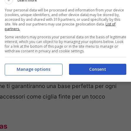
Learn more
etti ciascuna, ideali per creare look
Your personal data will be processed and information from your device
perimentare con il
trucco occhi
, il set include
(cookies, unique identifiers, and other device data) may be stored by,
accessed by and shared with 319 partners, or used specifically by this
site. We and our partners may use precise geolocation data.
List of
etti in crema, perfetti per dare profondità
partners.
Some vendors may process your personal data on the basis of legitimate
interest, which you can object to by managing your options below. Look
for a link at the bottom of this page or in the site menu to manage or
withdraw consent in privacy and cookie settings.
ossetti opachi nei colori
Chicago Pink Nude
er il contouring delle labbra
, per un look
Manage options
Consent
pugnetta per fondotinta, uno spray fissante
che ti garantiranno una base perfetta per ogni
 accessori come ciglia finte per un tocco
mas