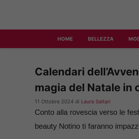
Vai
al
contenuto
HOME
BELLEZZA
MO
Calendari dell’Avven
magia del Natale in 
11 Ottobre 2024
di
Laura Saltari
Conto alla rovescia verso le fest
beauty Notino ti faranno impazzi