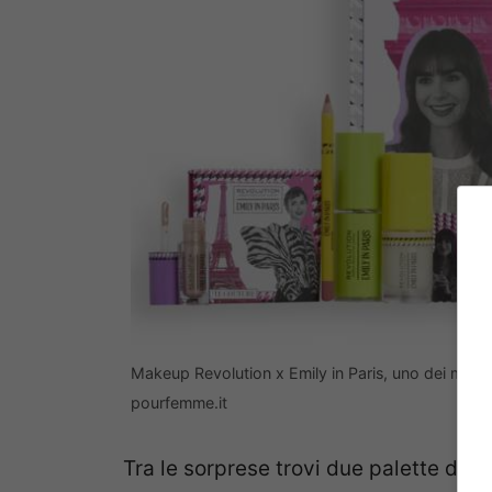
Makeup Revolution x Emily in Paris, uno dei miglio
pourfemme.it
Tra le sorprese trovi due palette di o