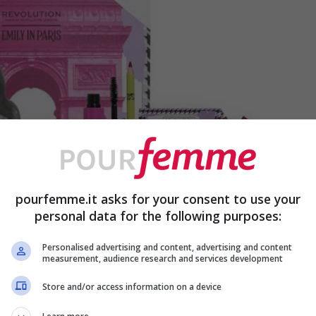
pourfemme.it asks for your consent to use your
personal data for the following purposes:
ri calendari dell’Avvento beauty 2024 – foto: Notino –
Personalised advertising and content, advertising and content
measurement, audience research and services development
Store and/or access information on a device
mbretti, la
St. Tropez Palette
e la
Haute