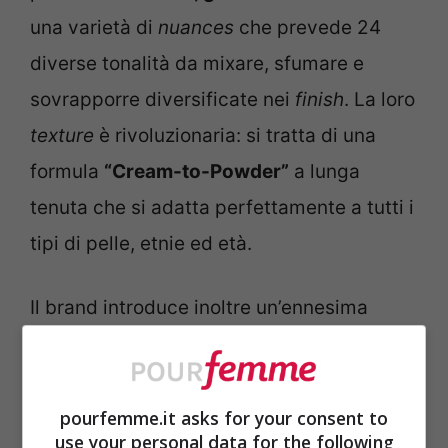
una varietà di
nuances
che prevede 24
diverse tonalità da mixare, sfumare e
sovrapporre diversificate nei
finish
. La loro
texture
è rivoluzionaria: si tratta di una
formula
“Cream-to-Powder”
a lunga
tenuta che si adatta perfettamente a tutti i
tipi di pelle, etnie ed età.
Il brand introduce inoltre un’ennesima
novità, esclusiva nel settore beauty.
Parliamo del
“
Connected Packaging
”
, un
approccio moderno che sfrutta i dispositivi
pourfemme.it asks for your consent to
use your personal data for the following