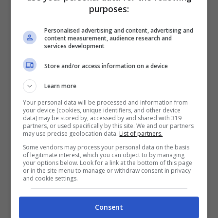
mobili per attivare tutta una serie di
purposes:
funzionalità innovative e contenuti
Personalised advertising and content, advertising and
esclusivi.
content measurement, audience research and
services development
KIKO: BlueMe
matita labbra
Long
Store and/or access information on a device
Lasting
Learn more
Your personal data will be processed and information from
your device (cookies, unique identifiers, and other device
data) may be stored by, accessed by and shared with 319
partners, or used specifically by this site. We and our partners
may use precise geolocation data.
List of partners.
Some vendors may process your personal data on the basis
of legitimate interest, which you can object to by managing
your options below. Look for a link at the bottom of this page
or in the site menu to manage or withdraw consent in privacy
and cookie settings.
Consent