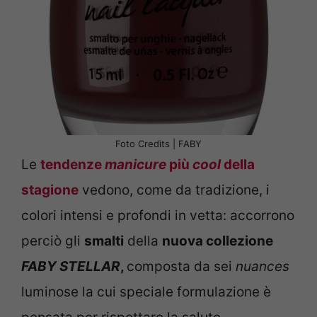
Foto Credits | FABY
Le
tendenze
manicure
più
cool
della
stagione
vedono, come da tradizione, i
colori intensi e profondi in vetta: accorrono
perciò gli
smalti
della
nuova collezione
FABY
STELLAR
,
composta da sei
nuances
luminose la cui speciale formulazione è