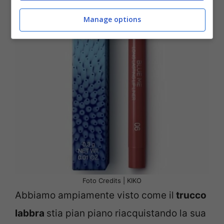
Manage options
Foto Credits | KIKO
Abbiamo ampiamente visto come il
trucco
labbra
stia pian piano riacquistando la sua