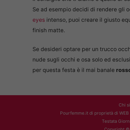
Se ad esempio decidi di rendere gli o
eyes
intenso, puoi creare il giusto e
finish matte.
Se desideri optare per un trucco occhi
nude sugli occhi e osa solo ed esclus
per questa festa è il mai banale
ross
Chi s
Pourfemme.it di proprietà di WEB 
Testata Giorn
Copyright ©2