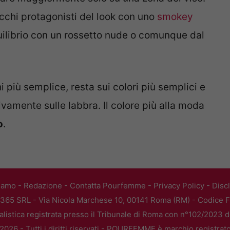
cchi protagonisti del look con uno
smokey
quilibrio con un rossetto nude o comunque dal
 più semplice, resta sui colori più semplici e
ivamente sulle labbra. Il colore più alla moda
o
.
iamo
-
Redazione
-
Contatta Pourfemme
-
Privacy Policy
-
Disc
365 SRL - Via Nicola Marchese 10, 00141 Roma (RM) - Codice Fi
alistica registrata presso il Tribunale di Roma con n°102/2023 
026 - Tutti i diritti riservati - POURFEMME è marchio registrat