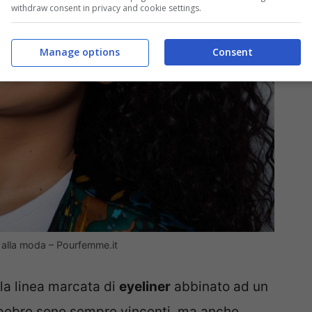
withdraw consent in privacy and cookie settings.
Manage options
Consent
 alla moda – Pourfemme.it
la linea marcata di
eyeliner
abbinato ad un
palpebre sono sempre vincenti, ma anche