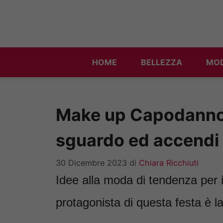
Vai
al
contenuto
HOME
BELLEZZA
MO
Make up Capodanno: f
sguardo ed accendi i
30 Dicembre 2023
di
Chiara Ricchiuti
Idee alla moda di tendenza per
protagonista di questa festa è l