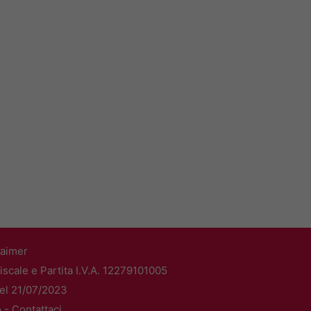
laimer
scale e Partita I.V.A. 12279101005
del 21/07/2023
o -
Contattaci