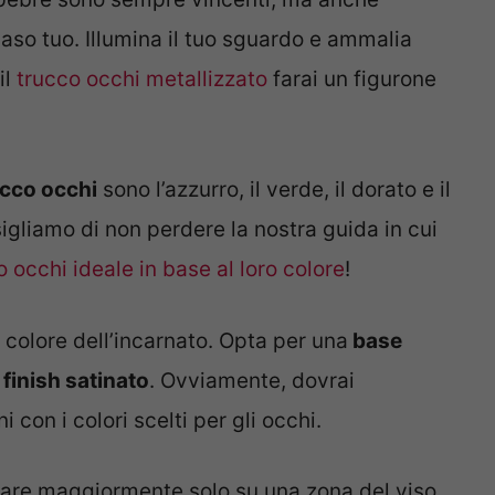
aso tuo. Illumina il tuo sguardo e ammalia
il
trucco occhi metallizzato
farai un figurone
ucco occhi
sono l’azzurro, il verde, il dorato e il
sigliamo di non perdere la nostra guida in cui
o occhi ideale in base al loro colore
!
il colore dell’incarnato. Opta per una
base
finish satinato
. Ovviamente, dovrai
 con i colori scelti per gli occhi.
 osare maggiormente solo su una zona del viso.