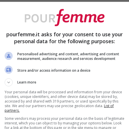
occhi.
 trucchi semplici, ma alla moda
pourfemme.it asks for your consent to use your
 cheti devi ricordare è che i dettagli sono
personal data for the following purposes:
nere più blanda, per la
scelta del rossetto
Personalised advertising and content, advertising and content
measurement, audience research and services development
 consigli e vedrai che sarai la vera
Store and/or access information on a device
Learn more
Your personal data will be processed and information from your device
(cookies, unique identifiers, and other device data) may be stored by,
accessed by and shared with 319 partners, or used specifically by this
site. We and our partners may use precise geolocation data.
List of
partners.
Some vendors may process your personal data on the basis of legitimate
interest, which you can object to by managing your options below. Look
for a link at the bottom of this page or in the site menu to manage or