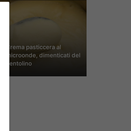
Crema pasticcera al
microonde, dimenticati del
pentolino