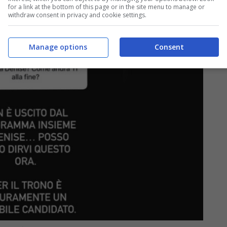
for a link at the bottom of this page or in the site menu to manage or
withdraw consent in privacy and cookie settings.
Manage options
Consent