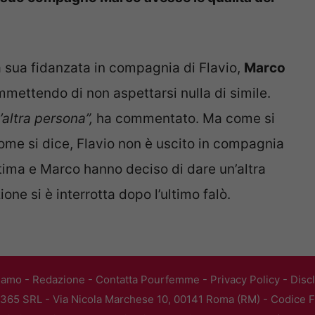
a sua fidanzata in compagnia di Flavio,
Marco
mmettendo di non aspettarsi nulla di simile.
altra persona”,
ha commentato. Ma come si
ome si dice, Flavio non è uscito in compagnia
ltima e Marco hanno deciso di dare un’altra
zione si è interrotta dopo l’ultimo falò.
iamo
-
Redazione
-
Contatta Pourfemme
-
Privacy Policy
-
Disc
365 SRL - Via Nicola Marchese 10, 00141 Roma (RM) - Codice Fi