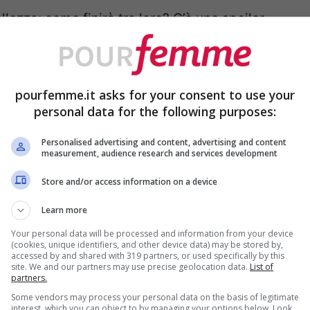
llezza: come finirà tra loro? C’è uno spoiler.
ieme Temptation Island? Cos’è
a
pourfemme.it asks for your consent to use your
personal data for the following purposes:
n Island,
che al termine del percorso nel
Personalised advertising and content, advertising and content
nzate o fidanzati decidono di interrompere la
measurement, audience research and services development
 conoscenza col single di turno. Una vera
Store and/or access information on a device
e la scintilla può nascere anche all’interno del
Learn more
a Denise e Flavio?
Your personal data will be processed and information from your device
(cookies, unique identifiers, and other device data) may be stored by,
accessed by and shared with 319 partners, or used specifically by this
site. We and our partners may use precise geolocation data.
List of
partners.
Some vendors may process your personal data on the basis of legitimate
interest, which you can object to by managing your options below. Look