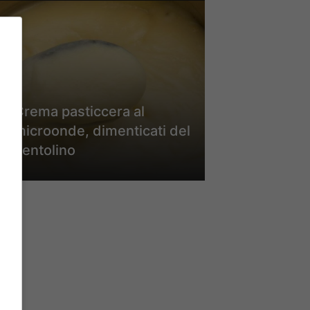
Crema pasticcera al
microonde, dimenticati del
pentolino