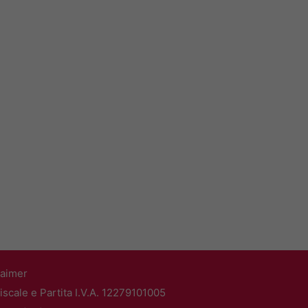
laimer
scale e Partita I.V.A. 12279101005