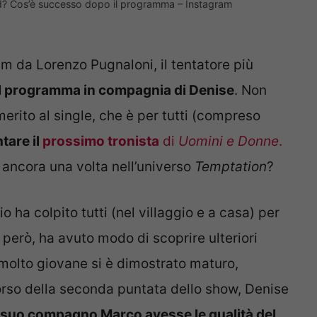
nd? Cos’è successo dopo il programma – Instagram
m da Lorenzo Pugnaloni, il tentatore più
il programma in compagnia di Denise
. Non
merito al single, che è per tutti (compreso
tare il
prossimo tronista
di
Uomini e Donne
.
’ ancora una volta nell’universo
Temptation
?
io ha colpito tutti (nel villaggio e a casa) per
, però, ha avuto modo di scoprire ulteriori
 molto giovane si è dimostrato maturo,
corso della seconda puntata dello show, Denise
l suo compagno Marco avesse le qualità del