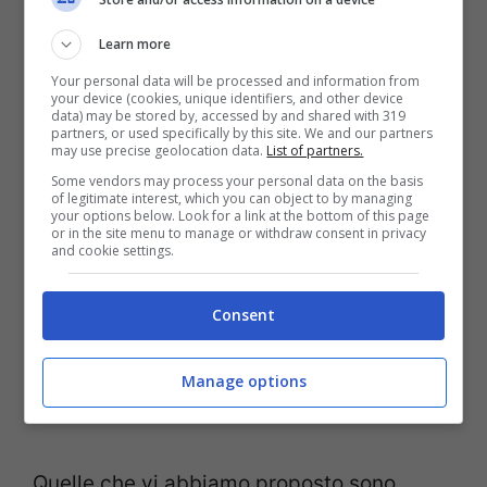
luce del cuore
(Gibran)
Learn more
Tu guardi le stelle, stella mia, ed io
Your personal data will be processed and information from
vorrei essere il cielo per guardare te
your device (cookies, unique identifiers, and other device
data) may be stored by, accessed by and shared with 319
partners, or used specifically by this site. We and our partners
con mille occhi
(Platone)
may use precise geolocation data.
List of partners.
Ti amo
non tanto per ciò che sei,
Some vendors may process your personal data on the basis
of legitimate interest, which you can object to by managing
bensì per ciò che io sono quando
your options below. Look for a link at the bottom of this page
or in the site menu to manage or withdraw consent in privacy
and cookie settings.
sono con te
(Barret Browning)
Il vero amore è come i fantasmi; tutti
Consent
ne parlano, ma sono pochi quelli che
lo hanno visto davvero
(de La
Manage options
Rouchefoucauld)
Quelle che vi abbiamo proposto sono