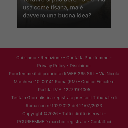
usa come tisana, ma è
davvero una buona idea?
Chi siamo
-
Redazione
-
Contatta Pourfemme
-
Privacy Policy
-
Disclaimer
Pourfemme.it di proprietà di WEB 365 SRL - Via Nicola
Marchese 10, 00141 Roma (RM) - Codice Fiscale e
Partita I.V.A. 12279101005
Testata Giornalistica registrata presso il Tribunale di
Roma con n°102/2023 del 21/07/2023
Copyright ©2026 - Tutti i diritti riservati -
POURFEMME è marchio registrato -
Contattaci