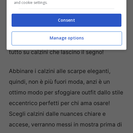
and cookie settings.
invertito la rotta e reso iconico questo
look! Certo, alle Birkenstock si
Consent
sostituiscono sandali con il tacco o
scarpe
Manage options
platform sky high
, ma soprattutto si punta
tutto su calzini che lascino il segno!
Abbinare i calzini alle scarpe eleganti,
quindi, non è più fuori moda, anzi è un
ottimo modo per sfoggiare outfit dallo stile
eccentrico perfetti per chi ama osare!
Scegli calzini dalle nuances chiare e
accese, verranno messi in mostra prima di