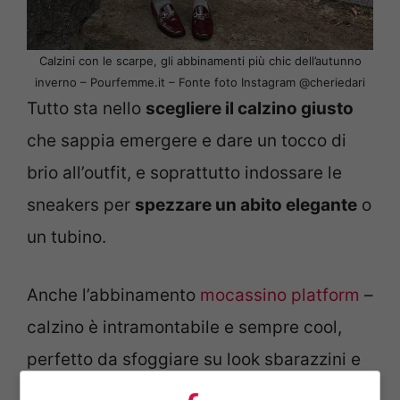
Calzini con le scarpe, gli abbinamenti più chic dell’autunno
inverno – Pourfemme.it – Fonte foto Instagram @cheriedari
Tutto sta nello
scegliere il calzino giusto
che sappia emergere e dare un tocco di
brio all’outfit, e soprattutto indossare le
sneakers per
spezzare un abito elegante
o
un tubino.
Anche l’abbinamento
mocassino platform
–
calzino è intramontabile e sempre cool,
perfetto da sfoggiare su look sbarazzini e
più decisi quest’autunno inverno.