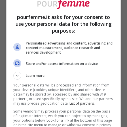
Indossare un mocassino in pelle sotto una
pourfemme.it asks for your consent to
use your personal data for the following
gonna midi
in tartan o in stile college è
purposes:
semplicemente il top in questa stagione,
Personalised advertising and content, advertising and
specialmente se come capo spalla
content measurement, audience research and
services development
scegliamo uno dei
cappotti più belli di
Store and/or access information on a device
tendenza per l’inverno
!
Learn more
Terminiamo con l’abbinamento preferito
Your personal data will be processed and information from
your device (cookies, unique identifiers, and other device
data) may be stored by, accessed by and shared with 319
dalle star mondiali:
calzino a costine con
partners, or used specifically by this site. We and our partners
may use precise geolocation data.
List of partners.
scarpe super eleganti!
Se il calzino col
Some vendors may process your personal data on the basis
sandalo era appannaggio solo dei tedeschi
of legitimate interest, which you can object to by managing
your options below. Look for a link at the bottom of this page
or in the site menu to manage or withdraw consent in privacy
in vacanza in Italia, ora la moda ha