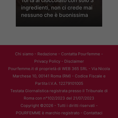
Torta al cioccolato con solo 3
ingredienti, non ci crede mai
nessuno che è buonissima
Chi siamo
-
Redazione
-
Contatta Pourfemme
-
Privacy Policy
-
Disclaimer
Pourfemme.it di proprietà di WEB 365 SRL - Via Nicola
Marchese 10, 00141 Roma (RM) - Codice Fiscale e
Partita I.V.A. 12279101005
Testata Giornalistica registrata presso il Tribunale di
Roma con n°102/2023 del 21/07/2023
Copyright ©2026 - Tutti i diritti riservati -
POURFEMME è marchio registrato -
Contattaci